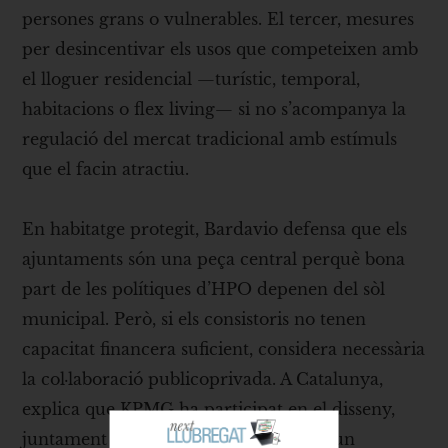
persones grans o vulnerables. El tercer, mesures
per desincentivar els usos que competeixen amb
el lloguer residencial —turístic, temporal,
habitacions o flex living— si no s’acompanya la
regulació del mercat tradicional amb estímuls
que el facin atractiu.
En habitatge protegit, Bardavio defensa que els
ajuntaments són una peça central perquè bona
part de les polítiques d’HPO depenen del sòl
municipal. Però, si els consistoris no tenen
capacitat financera suficient, considera necessària
la col·laboració publicoprivada. A Catalunya,
explica que KPMG ha participat en el disseny,
juntament amb l’ICF i ajuntaments, d’un