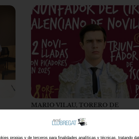
MARIO VILAU, TORERO DE
L’HOSPITALET: "PARA MÍ ES UN
LLEVAR EL NOMBRE DE MI TIER
ESPAÑA."
17/02/2026
kies propias y de terceros para finalidades analíticas y técnicas, tratando d