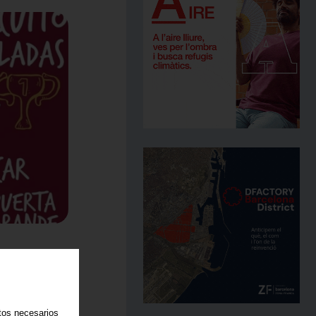
 ORGULLO
RA POR
atos necesarios