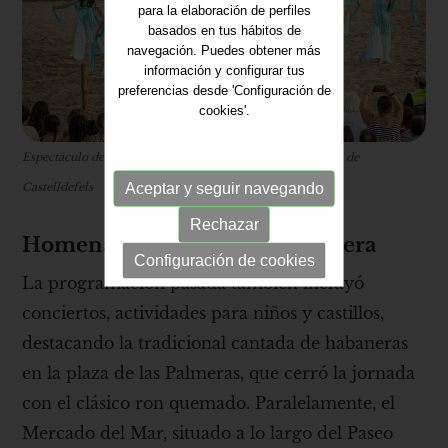
para la elaboración de perfiles
basados en tus hábitos de
navegación. Puedes obtener más
información y configurar tus
preferencias desde 'Configuración de
cookies'.
Espectáculo del desembarco pirata. Fuente: Ayuntamiento de
Aceptar y seguir navegando
Castelldefels
Rechazar
Homenaje a la tradición marinera
Configuración de cookies
La programación pasada también incluyó
conciertos, actividades para niños y castillos,
destacando la tradicional cantada de habaneras
en la plaza de las Palmeras, que cerró la jornada
con el clásico ron quemado. Paralelamente, el
Mercado del Mar, situado a lo largo del Paseo