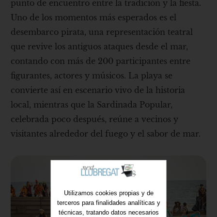
punto de encuentro entre la tradición y la fiesta.
Uno de los momentos más esperados es el
desembarco pirata, una representación teatral
que revive los antiguos ataques desde el mar,
contando con más de 200 participantes entre
figurantes, actores y músicos. La playa se
convierte así en escenario vivo de la historia
local, mientras que la Sardinada Popular,
celebrada poco después, reúne a vecinos y
visitantes alrededor del fuego y el sabor de mar.
Utilizamos cookies propias y de
terceros para finalidades analíticas y
técnicas, tratando datos necesarios