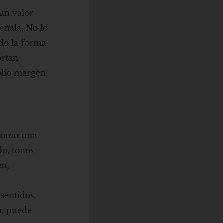
un valor
eñala. No lo
ado la forma
ortan
mplio margen
 como una
do, tonos
en;
sentidos.
a, puede