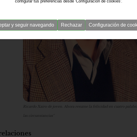
configurar tus preferencias desde 'Configuración de cookies'.
eptar y seguir navegando
Rechazar
Configuración de cook
Ricardo Xairo de joven. Ahora resume la felicidad en cuatro palabr
las circunstancias"
relaciones