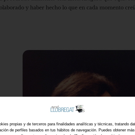
colaborado y haber hecho lo que en cada momento creí
kies propias y de terceros para finalidades analíticas y técnicas, tratando d
ración de perfiles basados en tus hábitos de navegación. Puedes obtener más