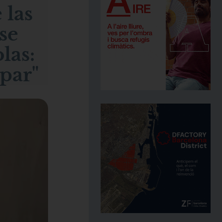
 las
se
las:
ipar"