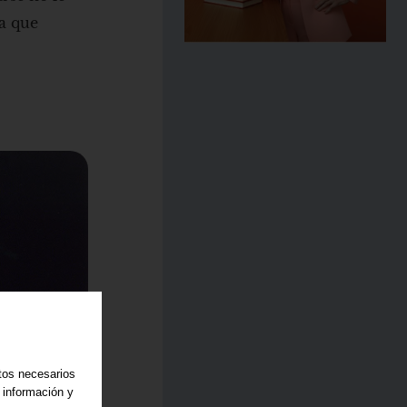
a que
atos necesarios
 información y