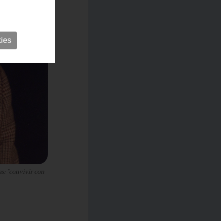
ies
as: "convivir con