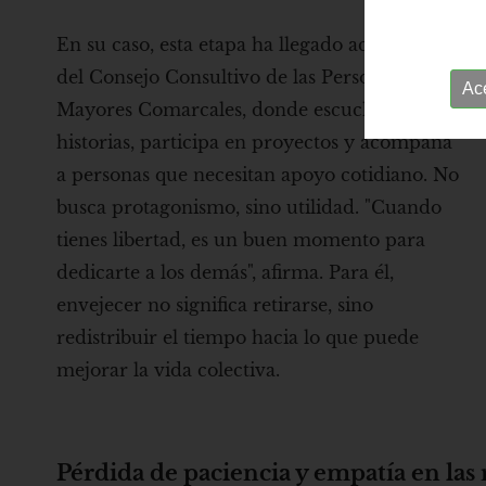
En su caso, esta etapa ha llegado acompañada
del Consejo Consultivo de las Personas
Ac
Mayores Comarcales, donde escucha
historias, participa en proyectos y acompaña
a personas que necesitan apoyo cotidiano. No
busca protagonismo, sino utilidad. "Cuando
tienes libertad, es un buen momento para
dedicarte a los demás", afirma. Para él,
envejecer no significa retirarse, sino
redistribuir el tiempo hacia lo que puede
mejorar la vida colectiva.
Pérdida de paciencia y empatía en las 