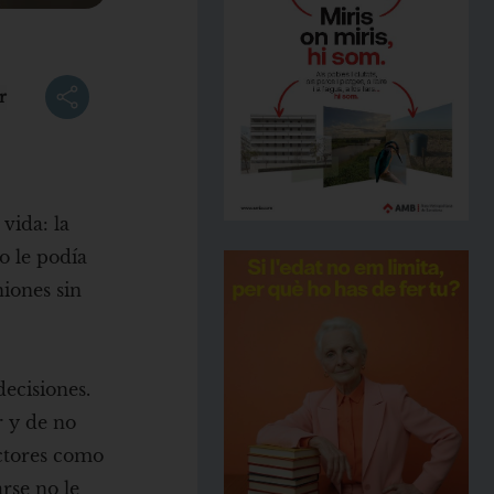
r
vida: la
o le podía
niones sin
ecisiones.
r y de no
ectores como
arse no le