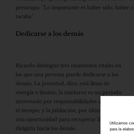
preocupa: "Lo importante es haber sido, haber 
tocaba".
Dedicarse a los demás
Ricardo distingue tres momentos vitales en
los que una persona puede dedicarse a los
demás. La juventud, dice, está llena de
energía e ilusión; la madurez es un período
atravesado por responsabilidades que limitan
el tiempo; y la jubilación, por último, ofrece
una oportunidad para recuperar libertad y
Utilizamos coo
dirigirla hacia los demás.
para la elabo