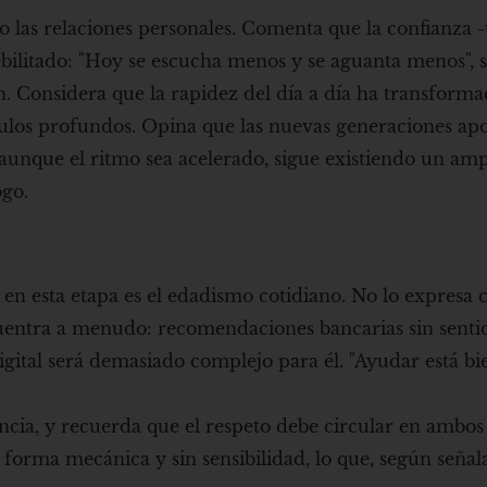
las relaciones personales. Comenta que la confianza -
bilitado: "Hoy se escucha menos y se aguanta menos", s
n. Considera que la rapidez del día a día ha transform
nculos profundos. Opina que las nuevas generaciones ap
 aunque el ritmo sea acelerado, sigue existiendo un a
ogo.
n en esta etapa es el edadismo cotidiano. No lo expresa
uentra a menudo: recomendaciones bancarias sin senti
igital será demasiado complejo para él. "Ayudar está bi
ia, y recuerda que el respeto debe circular en ambos 
orma mecánica y sin sensibilidad, lo que, según señal