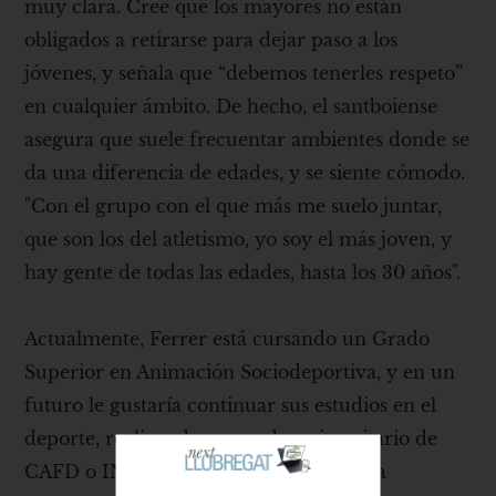
muy clara. Cree que los mayores no están
obligados a retirarse para dejar paso a los
jóvenes, y señala que “debemos tenerles respeto”
en cualquier ámbito. De hecho, el santboiense
asegura que suele frecuentar ambientes donde se
da una diferencia de edades, y se siente cómodo.
"Con el grupo con el que más me suelo juntar,
que son los del atletismo, yo soy el más joven, y
hay gente de todas las edades, hasta los 30 años".
Actualmente, Ferrer está cursando un Grado
Superior en Animación Sociodeportiva, y en un
futuro le gustaría continuar sus estudios en el
deporte, realizando un grado universitario de
CAFD o INEF. Además, complementa la