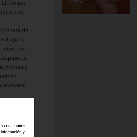
 Llobregat,
del sector,
o
alcaldesa de
ienta para
, identidad
 impulsa el
as Personas
artínez
nas mayores
atos necesarios
 información y