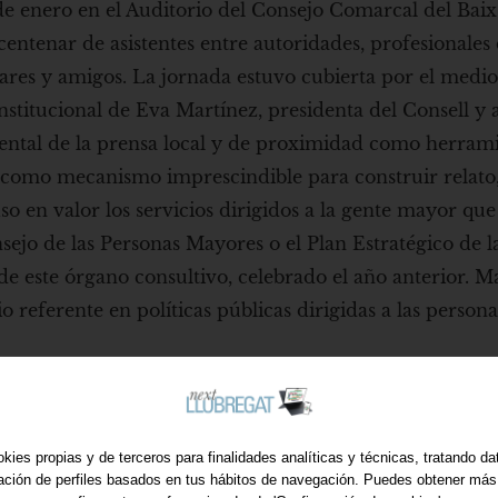
de enero en el Auditorio del Consejo Comarcal del Baix
centenar de asistentes entre autoridades, profesionales 
iares y amigos. La jornada estuvo cubierta por el medi
stitucional de Eva Martínez, presidenta del Consell y 
mental de la prensa local y de proximidad como herram
y como mecanismo imprescindible para construir relato
so en valor los servicios dirigidos a la gente mayor que
ejo de las Personas Mayores o el Plan Estratégico de l
e este órgano consultivo, celebrado el año anterior. M
o referente en políticas públicas dirigidas a las perso
kies propias y de terceros para finalidades analíticas y técnicas, tratando d
ración de perfiles basados en tus hábitos de navegación. Puedes obtener más