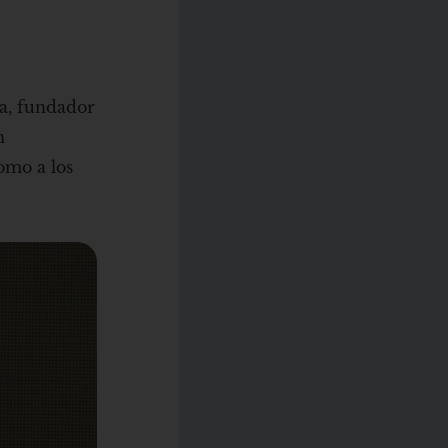
la, fundador
n
omo a los