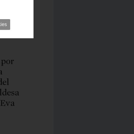
ies
 por
a
del
ldesa
 Eva
z