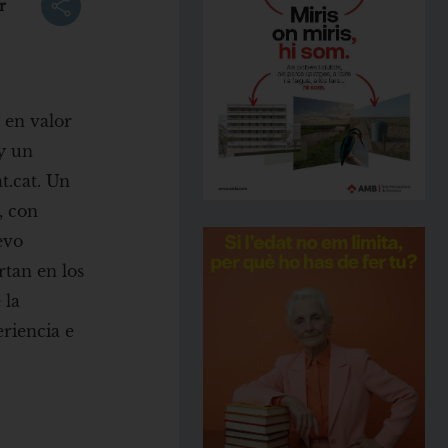
r
 en valor
 y un
t.cat. Un
, con
evo
rtan en los
 la
riencia e