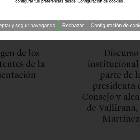
configurar tus preferencias desde 'Configuración de cookies'.
eptar y seguir navegando
Rechazar
Configuración de cook
gen de los
Discurso
tentes de la
institucional
sentación
parte de l
presidenta 
Consejo y alca
de Vallirana,
Martíne