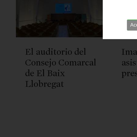
Ac
El auditorio del
Ima
Consejo Comarcal
asis
de El Baix
pre
Llobregat