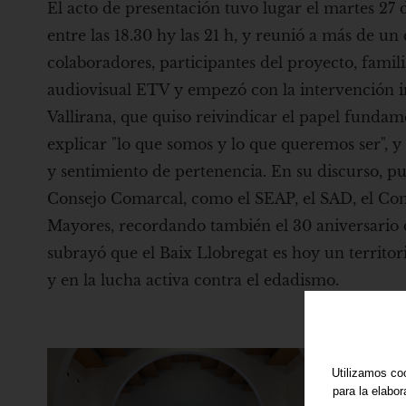
El acto de presentación tuvo lugar el martes 27 
entre las 18.30 hy las 21 h, y reunió a más de un 
colaboradores, participantes del proyecto, famil
audiovisual ETV y empezó con la intervención in
Vallirana, que quiso reivindicar el papel funda
explicar "lo que somos y lo que queremos ser", 
y sentimiento de pertenencia. En su discurso, pu
Consejo Comarcal, como el SEAP, el SAD, el Cons
Mayores, recordando también el 30 aniversario d
subrayó que el Baix Llobregat es hoy un territori
y en la lucha activa contra el edadismo.
Utilizamos coo
para la elabo