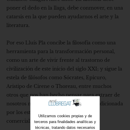
poner el dedo en la llaga, debe conmover, en una
catarsis en la que pueden ayudarnos el arte y la
literatura.
Por eso Lluís Pla concibe la filosofía como una
herramienta para la transformación personal,
como un arte de vivir frente al trastorno de
civilización de este inicio del siglo XXI; y sigue la
estela de filósofos como Sócrates, Epicuro,
Aristipo de Cirene o Thoreau, entre muchos
otros que nos han hecho pensar para extraer de
nosotros nuestra propia verdad, no condicionada
por los estímulos de la virtualidad
Utilizamos cookies propias y de
comercializada.
terceros para finalidades analíticas y
técnicas, tratando datos necesarios