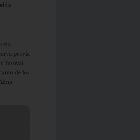
odéis
arrio
serva previa
n festival
 canto de los
 Alma