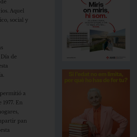
 de
ios. Aquel
o, social y
as
 Día de
esta
a.
permitió a
 1977. En
hogares,
mpartir pan
esta