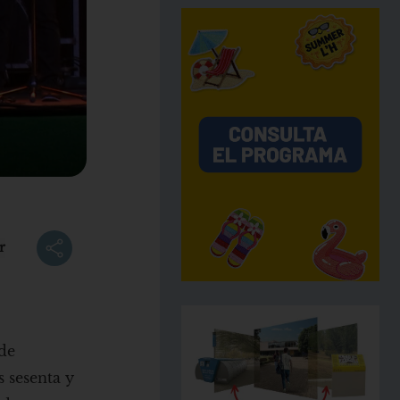
r
 de
s sesenta y