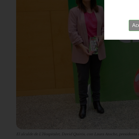
Ac
El alcalde de L’Hospitalet, David Quirós, con Laura Atoche, president