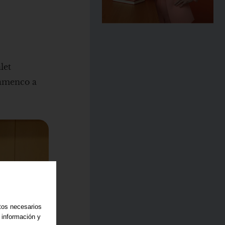
let
lamenco a
atos necesarios
 información y