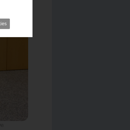
ies
H).