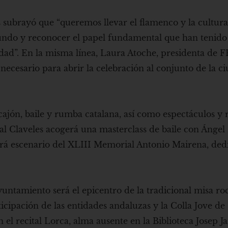
s subrayó que “queremos llevar el flamenco y la cultur
 mundo y reconocer el papel fundamental que han tenido 
udad”. En la misma línea, Laura Atoche, presidenta de
cesario para abrir la celebración al conjunto de la c
cajón, baile y rumba catalana, así como espectáculos y re
ural Claveles acogerá una masterclass de baile con Ánge
será escenario del XLIII Memorial Antonio Mairena, ded
yuntamiento será el epicentro de la tradicional misa roc
ticipación de las entidades andaluzas y la Colla Jove de
l recital Lorca, alma ausente en la Biblioteca Josep Ja