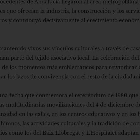
rocedentes de Andalucía llegaron al área metropolitana
s que ofrecían la industria, la construcción y los servic
os y contribuyó decisivamente al crecimiento económic
antenido vivos sus vínculos culturales a través de cas
an parte del tejido asociativo local. La celebración del
no de los momentos más emblemáticos para reivindicar 
r los lazos de convivencia con el resto de la ciudadaní
a, una fecha que conmemora el referéndum de 1980 que 
as multitudinarias movilizaciones del 4 de diciembre de
ensidad en las calles, en los centros educativos y en los 
 himnos, las actividades culturales y la tradición de co
pios como los del Baix Llobregat y L’Hospitalet adaptan 