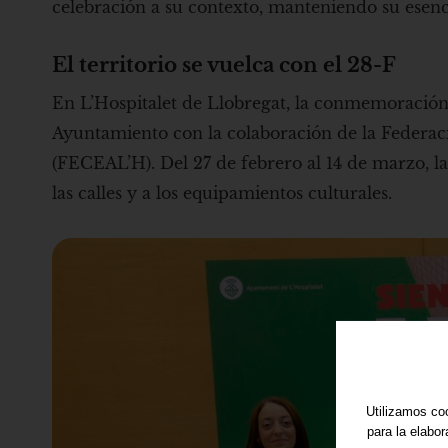
celebración a su contexto, manteniendo su esenc
El territorio se vuelca con el 28-F
En L’Hospitalet de Llobregat, la conmemoración
Ayuntamiento con la colaboración de la Federac
(FECEAL’H). Del 27 de febrero al 14 de marzo, l
las calles y a los equipamientos culturales.
Utilizamos coo
para la elabo