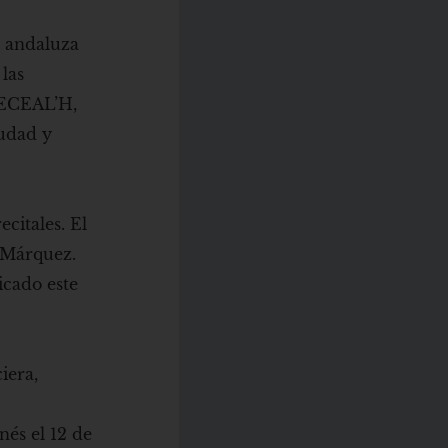
a andaluza
las
 FECEAL’H,
iudad y
citales. El
l Márquez.
icado este
iera,
nés el 12 de