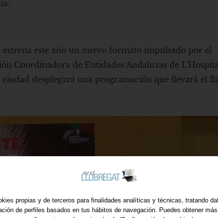
ia.
 estrena este año un nuevo formato impulsado por el
ión Coordinadora de Entidades Andaluzas de L’Hospita
a ciudad desplegará una programación que llevará el f
kies propias y de terceros para finalidades analíticas y técnicas, tratando d
ración de perfiles basados en tus hábitos de navegación. Puedes obtener más