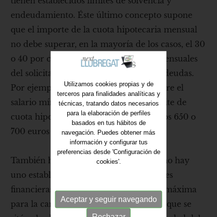
tienen establecidos límites de solvencia y
endeudamiento. Éste último concepto supone
que el importe de la cuota hipotecaria mensual
no debe superar, en la mayoría de los casos, el 30
o 40 por ciento de los ingresos netos mensuales
del solicitante, tras descontar sus otras deudas.
Utilizamos cookies propias y de
Por ejemplo, para una persona que cobre el
terceros para finalidades analíticas y
salario mínimo interprofesional, su límite de
técnicas, tratando datos necesarios
para la elaboración de perfiles
cuota hipotecaria se establecería en unos 650 o
basados en tus hábitos de
700 euros mensuales.
navegación. Puedes obtener más
información y configurar tus
preferencias desde 'Configuración de
También hay límites de edad. Aunque no hay
cookies'.
uno establecido legalmente, las entidades
financieras suelen establecer una edad máxima
Aceptar y seguir navegando
para la cancelación total de la hipoteca que se
Rechazar