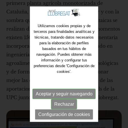
primera planta agrícola monotorizada de
Cataluña, donde se genera energía solar y con la
sombra que provocan las placas fotovoltaicas se
Utilizamos cookies propias y de
realizan diferentes prácticas. En estos momentos
terceros para finalidades analíticas y
existen 150 empresas del sector agroalimentaria
técnicas, tratando datos necesarios
para la elaboración de perfiles
incorporadas en Agrotech. El nuevo grado en
basados en tus hábitos de
ingeniería y gestión de empresas
navegación. Puedes obtener más
información y configurar tus
agroalimentarias con componentes tecnológicas
preferencias desde 'Configuración de
y de formación en economía para gestionar
cookies'.
mejor las explotaciones es también otra de las
aportaciones del campus de Castelldefels de la
Aceptar y seguir navegando
UPC junto al Parque Agrario del Baix Llobregat.
Rechazar
Configuración de cookies