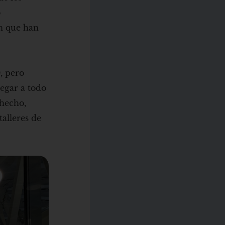
o
ón que han
, pero
legar a todo
 hecho,
talleres de