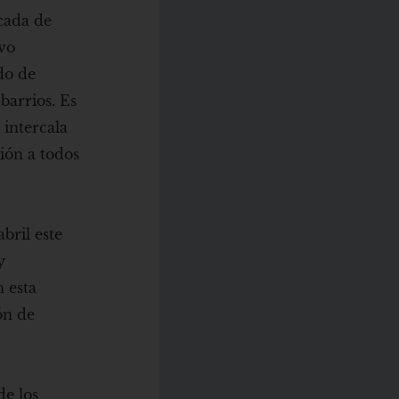
ncada de
ivo
ado de
barrios. Es
 intercala
ión a todos
bril este
y
 esta
ón de
de los