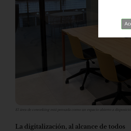
Ac
El área de coworking está pensada como un espacio abierto a disposici
La digitalización, al alcance de todos