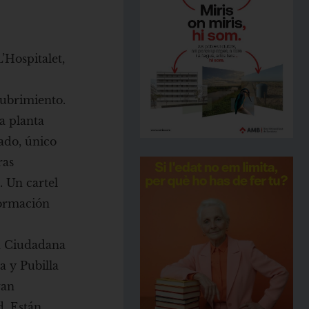
’Hospitalet,
cubrimiento.
a planta
cado, único
ras
. Un cartel
formación
ón Ciudadana
a y Pubilla
van
d. Están