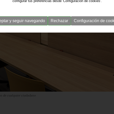
configurar tus preferencias desde 'Configuración de cookies'.
eptar y seguir navegando
Rechazar
Configuración de cook
ón de cualquier ciudadano