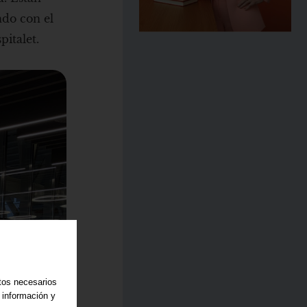
ndo con el
italet.
atos necesarios
 información y