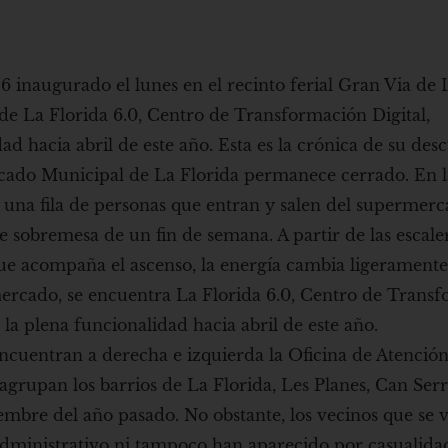
inaugurado el lunes en el recinto ferial Gran Via de L
 de La Florida 6.0, Centro de Transformación Digital,
d hacia abril de este año. Esta es la crónica de su des
rcado Municipal de La Florida permanece cerrado. En l
e una fila de personas que entran y salen del supermer
e sobremesa de un fin de semana. A partir de las escale
que acompaña el ascenso, la energía cambia ligeramente
 mercado, se encuentra La Florida 6.0, Centro de Trans
la plena funcionalidad hacia abril de este año.
encuentran a derecha e izquierda la Oficina de Atenci
e agrupan los barrios de La Florida, Les Planes, Can Serr
embre del año pasado. No obstante, los vecinos que se 
administrativo ni tampoco han aparecido por casualida