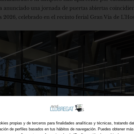
a anunciado una jornada de puertas abiertas coincidie
2026, celebrado en el recinto ferial Gran Via de L’Hosp
kies propias y de terceros para finalidades analíticas y técnicas, tratando d
ración de perfiles basados en tus hábitos de navegación. Puedes obtener más