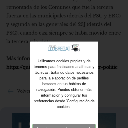
remontada de los Comunes que fue la tercera
fuerza en las municipales (detrás del PSC y ERC)
y segunda en las generales del 23J (detrás del
PSC), cuando casi siempre se había movido entre
la tercera y la cinta.
Más información:
Utilizamos cookies propias y de
https://quiesquialbaix.com/poders/poder-politic
terceros para finalidades analíticas y
técnicas, tratando datos necesarios
para la elaboración de perfiles
basados en tus hábitos de
navegación. Puedes obtener más
Volver al listado
información y configurar tus
preferencias desde 'Configuración de
cookies'.