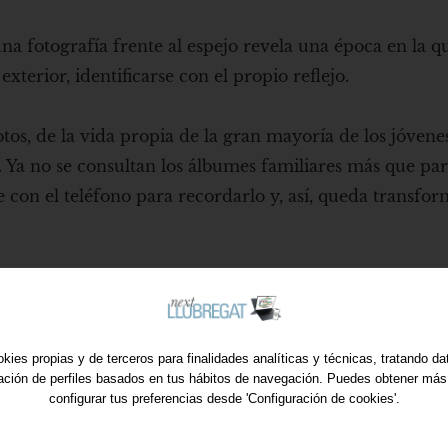
a fotografía frente al espejo revela una época en la q
terior, identificarse con el propio reflejo.
os, de la vida propia de la gran mayoría de los jóvenes
. Ya no se consultan los álbumes familiares más que pa
 con el teléfono para recordarlo y, así, queda transfo
 visión documental contemporánea sitúa el presente c
por aquí y ahora". Como si documentar, tomar fotos de
rdarla, convirtiera lo que vivimos rápidamente en pasad
kies propias y de terceros para finalidades analíticas y técnicas, tratando d
able, y quizás también se experimenta al servicio de
ración de perfiles basados en tus hábitos de navegación. Puedes obtener más
configurar tus preferencias desde 'Configuración de cookies'.
blico accesible”.