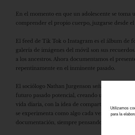
En el momento en que un adolescente se toma un
comprender el propio cuerpo, juzgarse desde el ex
El feed de Tik Tok o Instagram es el álbum de fot
galería de imágenes del móvil son sus recuerdos
a los ancestros. Ahora documentamos el presente
repentinamente en el inminente pasado.
El sociólogo Nathan Jurgenson señala: "nuestra
futuro pasado potencial, creando una nostalgia 
vida diaria, con la idea de compartirla y/o reco
Utilizamos coo
se experimenta como algo cada vez más document
para la elabo
documentación, siempre pensando en el nuevo pú