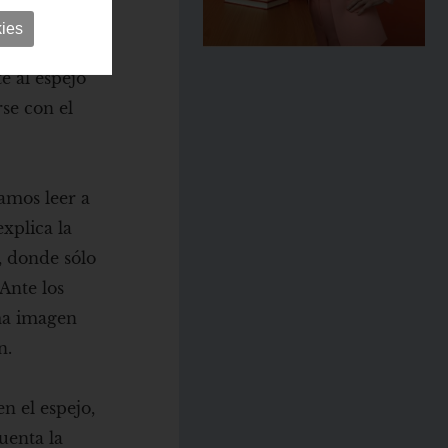
spejo.
ies
des, unos
e al espejo
se con el
tamos leer a
xplica la
a, donde sólo
Ante los
sma imagen
n.
n el espejo,
uenta la