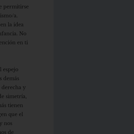
e permitirse
mismo/a.
en la idea
nfancia. No
ención en ti
l espejo
os demás
a derecha y
de simetría,
ás tienen
gen que el
 y nos
mos de