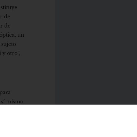
stituye
r de
ar de
óptica, un
 sujeto
 y otro”,
 para
e sí mismo