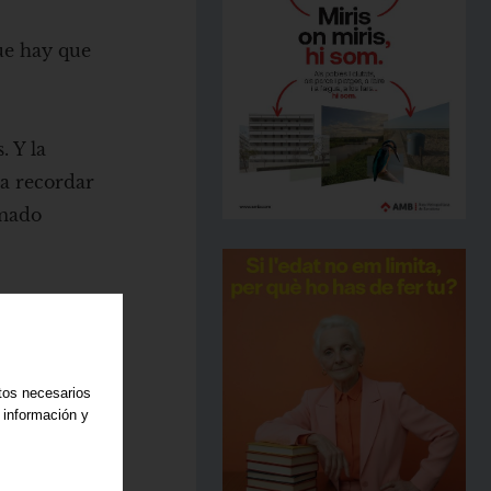
ue hay que
. Y la
ra recordar
rmado
omo un
 nuestra
o. La vida
atos necesarios
 su
 información y