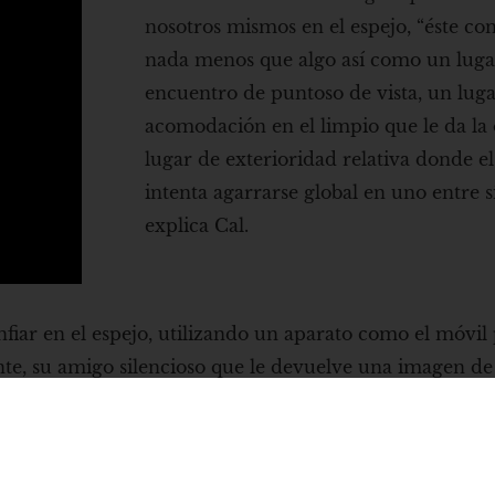
nosotros mismos en el espejo, “éste con
nada menos que algo así como un luga
encuentro de puntoso de vista, un lug
acomodación en el limpio que le da la 
lugar de exterioridad relativa donde el
intenta agarrarse global en uno entre sí
explica Cal.
fiar en el espejo, utilizando un aparato como el móvil
ente, su amigo silencioso que le devuelve una imagen d
e entre todos los cambios corporales y psicológicos.