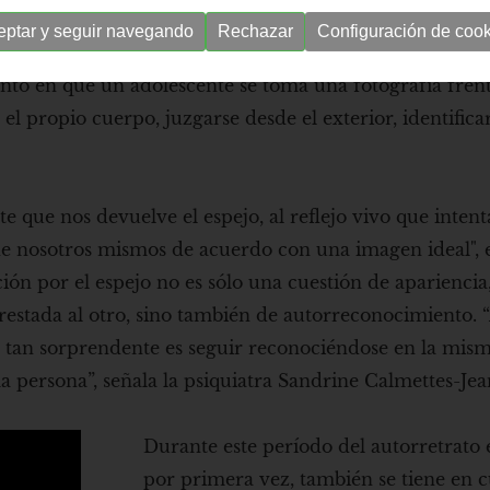
a juventud vital, es una época de mirarse mucho en el e
eptar y seguir navegando
Rechazar
Configuración de cook
, más allá del selfie donde se incurre en todas las eda
nto en que un adolescente se toma una fotografía frent
 propio cuerpo, juzgarse desde el exterior, identificar
 que nos devuelve el espejo, al reflejo vivo que inten
 de nosotros mismos de acuerdo con una imagen ideal", e
cción por el espejo no es sólo una cuestión de aparienci
prestada al otro, sino también de autorreconocimiento. “
a, tan sorprendente es seguir reconociéndose en la mi
 persona”, señala la psiquiatra Sandrine Calmettes-Jea
Durante este período del autorretrato e
por primera vez, también se tiene en c