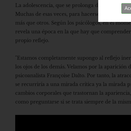
La adolescencia, que se prolonga durante toda l
Ac
Muchas de esas veces, para hacerse una fotografía
más que otros. Según los psicólogos, en el mome
revela una época en la que hay que comprender el
propio reflejo.
"Estamos completamente supongo al reflejo inerte
los ojos de los demás. Velamos por la aparición
psicoanalista Françoise Dalto. Por tanto, la atra
se recurriría a una mirada crítica ya la mirada 
cambios corporales que trastornan la aparienci
como preguntarse si se trata siempre de la misma