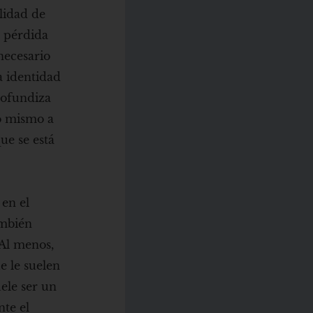
ilidad de
a pérdida
necesario
a identidad
rofundiza
o mismo a
ue se está
 en el
ambién
 Al menos,
e le suelen
ele ser un
nte el