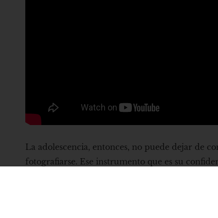
La adolescencia, entonces, no puede dejar de con
fotografiarse. Ese instrumento que es su confid
que reconoce, donde se esfuerza por identificars
Volver al listado