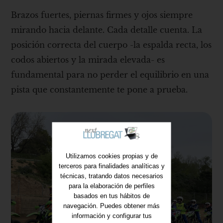
Brazos fuertes, piernas firmes y ojos siempre
mirando hacia delante. Cada detalle cuenta. La
posición correcta del cuerpo -la espalda recta, los
codos abiertos y la mirada elevada- es
fundamental para no perder el equilibrio en una
pista que constantemente te pone a prueba.
Utilizamos cookies propias y de
terceros para finalidades analíticas y
técnicas, tratando datos necesarios
para la elaboración de perfiles
basados en tus hábitos de
navegación. Puedes obtener más
información y configurar tus