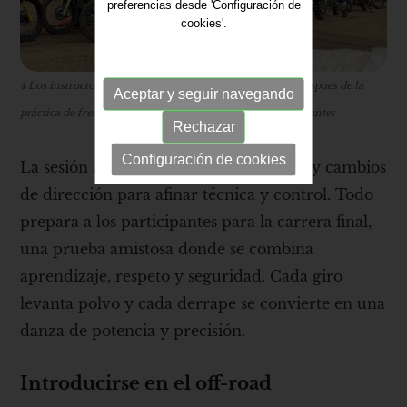
preferencias desde 'Configuración de
cookies'.
4 Los instructores ofrecen indicaciones personalizadas después de la
Aceptar y seguir navegando
práctica de frenado para mejorar la técnica de los participantes
Rechazar
Configuración de cookies
La sesión avanza con zigzags, frenadas y cambios
de dirección para afinar técnica y control. Todo
prepara a los participantes para la carrera final,
una prueba amistosa donde se combina
aprendizaje, respeto y seguridad. Cada giro
levanta polvo y cada derrape se convierte en una
danza de potencia y precisión.
Introducirse en el off-road