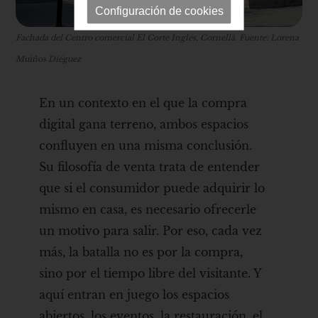
Configuración de cookies
Fachada del Centro comercial El Corte Inglés, Cornellà. Fuente: Lorena
Muiños Diéguez
En un contexto en el que la compra
digital gana terreno, ambos espacios
confluyen en una misma conclusión.
Su filosofía de venta trata de entender
que si el consumidor puede adquirir lo
mismo en casa, es necesario ofrecerle
un motivo para salir. Por eso, cada vez
más, la batalla no es por la compra,
sino por el tiempo libre del visitante. Y
aquí entran en juego los espacios
abiertos, los eventos, la restauración, el