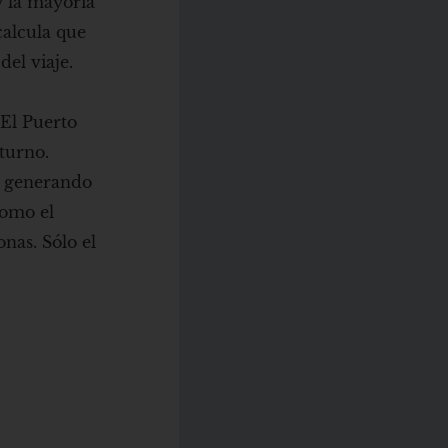
y la mayoría
calcula que
del viaje.
 El Puerto
turno.
, generando
como el
nas. Sólo el