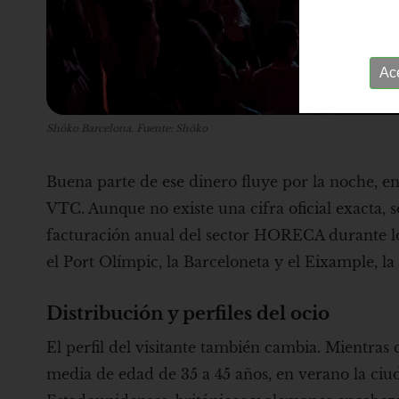
Ac
Shôko Barcelona. Fuente: Shôko
Buena parte de ese dinero fluye por la noche, ent
VTC. Aunque no existe una cifra oficial exacta, s
facturación anual del sector HORECA durante los
el Port Olímpic, la Barceloneta y el Eixample, la
Distribución y perfiles del ocio
El perfil del visitante también cambia. Mientras
media de edad de 35 a 45 años, en verano la ciu