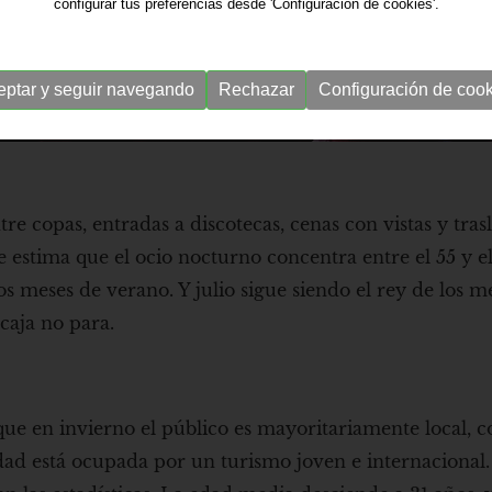
configurar tus preferencias desde 'Configuración de cookies'.
eptar y seguir navegando
Rechazar
Configuración de cook
re copas, entradas a discotecas, cenas con vistas y tras
e estima que el ocio nocturno concentra entre el 55 y el
 meses de verano. Y julio sigue siendo el rey de los me
 caja no para.
 que en invierno el público es mayoritariamente local, 
dad está ocupada por un turismo joven e internacional.