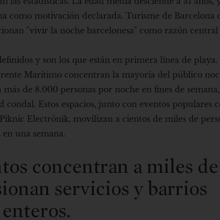
 las estadísticas. La edad media desciende a 31 años, 
urna como motivación declarada. Turisme de Barcelona 
cionan "vivir la noche barcelonesa" como razón central 
finidos y son los que están en primera línea de playa.
l Frente Marítimo concentran la mayoría del público noc
 más de 8.000 personas por noche en fines de semana
d condal. Estos espacios, junto con eventos populares 
iknic Electrónik, movilizan a cientos de miles de perso
 en una semana.
tos concentran a miles de
sionan servicios y barrios
enteros.