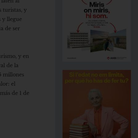
laten al
 turistas, y
 y llegue
ja de ser
urismo, y en
al de la
6 millones
lor: el
 más de 1 de