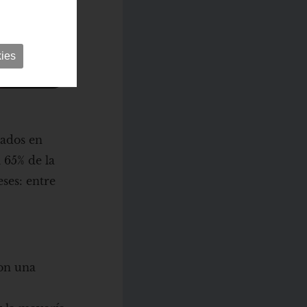
ies
lados en
 65% de la
ses: entre
con una