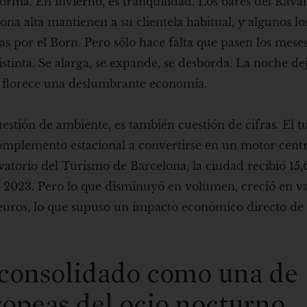
rma. En invierno, es tranquilidad. Los bares del Raval 
ona alta mantienen a su clientela habitual, y algunos los
 por el Born. Pero sólo hace falta que pasen los meses
stinta. Se alarga, se expande, se desborda. La noche de
a, florece una deslumbrante economía.
estión de ambiente, es también cuestión de cifras. El t
complemento estacional a convertirse en un motor centr
atorio del Turismo de Barcelona, ​​la ciudad recibió 15,
de 2023. Pero lo que disminuyó en volumen, creció en va
 euros, lo que supuso un impacto económico directo de
 consolidado como una de
ropeas del ocio nocturno.