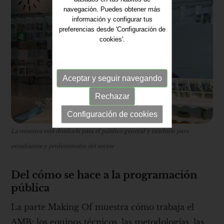
navegación. Puedes obtener más
información y configurar tus
preferencias desde 'Configuración de
cookies'.
Aceptar y seguir navegando
Rechazar
Configuración de cookies
La muestra está diseñada para el público general y también para
estudiantes y profesionales del sector
Del cómo se hace a la programación
pública
La parte Making Of muestra cómo trabaja el
AMB: los equipos técnicos, las metodologías, las