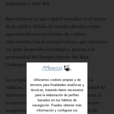
Esplugues y Sant Boi.
Barcelona es ya una capital mundial en el sector
de la salud y debido al cambio climático están
apareciendo nuevas formas de cultivo
relacionadas con la ecoagricultura, que necesitan
un gran desarrollo tecnológico, gracias a la
proximidad del Parque Agrario del Baix
Llobregat
La ampliación del DFactory constará de 4
Utilizamos cookies propias y de
terceros para finalidades analíticas y
edificios, dos destinados a acoger la actividad de
técnicas, tratando datos necesarios
diferentes empresas, otro para dar servicios al
para la elaboración de perfiles
basados en tus hábitos de
ecosistema DFactory además de un cubo que
navegación. Puedes obtener más
acogerá todo tipo de eventos y congresos de
información y configurar tus