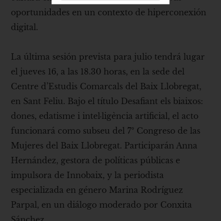
oportunidades en un contexto de hiperconexión
digital.
La última sesión prevista para julio tendrá lugar
el jueves 16, a las 18.30 horas, en la sede del
Centre d’Estudis Comarcals del Baix Llobregat,
en Sant Feliu. Bajo el título Desafiant els biaixos:
dones, edatisme i intel·ligència artificial, el acto
funcionará como subseu del 7º Congreso de las
Mujeres del Baix Llobregat. Participarán Anna
Hernández, gestora de políticas públicas e
impulsora de Innobaix, y la periodista
especializada en género Marina Rodríguez
Parpal, en un diálogo moderado por Conxita
Sánchez.