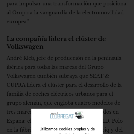
para impulsar una transformación que posiciona
al Grupo a la vanguardia de la electromovilidad
europea.”
La compañía lidera el clúster de
Volkswagen
André Kleb, jefe de producción en la península
ibérica para todas las marcas del Grupo
Volkswagen también subraya que SEAT &
CUPRA lidera el clúster para el desarrollo de la
familia de coches eléctricos urbanos para el
grupo alemán, que engloba cuatro modelos de
tres marcas distintas, todos ellos fabricados en
España: el CUPRA Raval y Volkswagen ID. Polo
Utilizamos cookies propias y de
en la fábrica de Martorell, y el Skoda Epiq y del