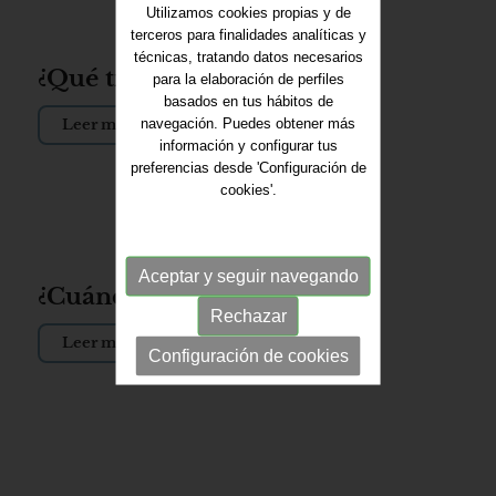
Utilizamos cookies propias y de
terceros para finalidades analíticas y
técnicas, tratando datos necesarios
¿Qué tipo de medio es?
para la elaboración de perfiles
basados en tus hábitos de
navegación. Puedes obtener más
Leer más
información y configurar tus
preferencias desde 'Configuración de
cookies'.
Aceptar y seguir navegando
¿Cuándo nacimos?
Rechazar
Leer más
Configuración de cookies