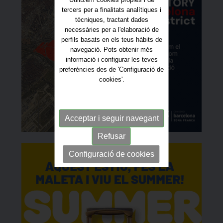
tercers per a finalitats analítiques i
tècniques, tractant dades
necessàries per a l'elaboració de
perfils basats en els teus hàbits de
navegació. Pots obtenir més
informació i configurar les teves
preferències des de 'Configuració de
cookies'.
Acceptar i seguir navegant
Refusar
Configuració de cookies