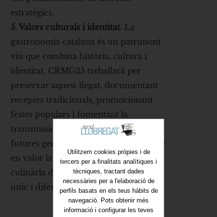
estratègics.
5. Valors culturals i identitat
. La
gastronomia catalana és un patrimoni
viu que combina història, cultura i
identitat. CRMG25 treballarà per
preservar aquest llegat, documentant
receptes tradicionals, promocionant
festes populars i fomentant la
transmissió d’aquest coneixement a les
futures generacions. L’objectiu és posar
Utilitzem cookies pròpies i de
en valor la diversitat i la riquesa
tercers per a finalitats analítiques i
tècniques, tractant dades
culinària del territori com un element
necessàries per a l'elaboració de
únic i diferenciador.
perfils basats en els teus hàbits de
navegació. Pots obtenir més
informació i configurar les teves