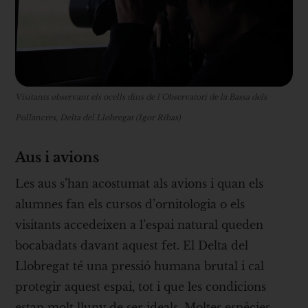
Visitants observant els ocells dins de l´Observatori de la Bassa dels
Pollancres, Delta del Llobregat (Igor Ribas)
Aus i avions
Les aus s’han acostumat als avions i quan els
alumnes fan els cursos d’ornitologia o els
visitants accedeixen a l’espai natural queden
bocabadats davant aquest fet. El Delta del
Llobregat té una pressió humana brutal i cal
protegir aquest espai, tot i que les condicions
estan molt lluny de ser ideals. Moltes espècies -