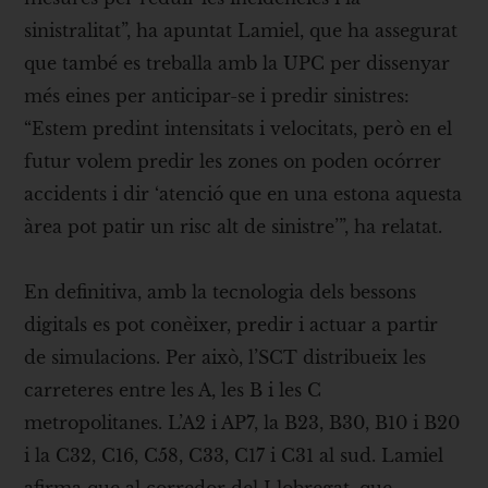
sinistralitat”, ha apuntat Lamiel, que ha assegurat
que també es treballa amb la UPC per dissenyar
més eines per anticipar-se i predir sinistres:
“Estem predint intensitats i velocitats, però en el
futur volem predir les zones on poden ocórrer
accidents i dir ‘atenció que en una estona aquesta
àrea pot patir un risc alt de sinistre’”, ha relatat.
En definitiva, amb la tecnologia dels bessons
digitals es pot conèixer, predir i actuar a partir
de simulacions. Per això, l’SCT distribueix les
carreteres entre les A, les B i les C
metropolitanes. L’A2 i AP7, la B23, B30, B10 i B20
i la C32, C16, C58, C33, C17 i C31 al sud. Lamiel
afirma que al corredor del Llobregat, que