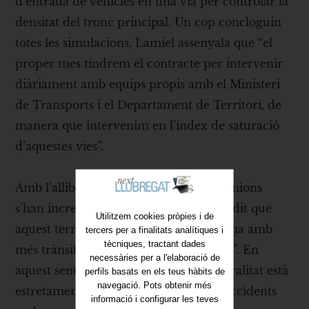
d’entrada de vehicles en una via per controlar la
densitat del tronc principal. Un cop concloguin
totes les simulacions, Lamiel assenyala que “el
proper mes tindrem el contracte per intervenir
diàriament amb equips propis amb el Ministeri
de Transports i el Departament de Territori, de
manera que intervenim en l’índex de saturació
d’aquestes vies”.
Amb l’alliberament dels peatges els camions
s’han incrementat un 40% a l’AP-7 i ha dit que
Utilitzem cookies pròpies i de
aquest territori s’ha convertit en “la zona amb
tercers per a finalitats analítiques i
tècniques, tractant dades
més trànsit de camions de la Península”. En
necessàries per a l'elaboració de
aquest sentit, el creixement de la sinistralitat està
perfils basats en els teus hàbits de
navegació. Pots obtenir més
estretament lligat a un augment dels accidents
informació i configurar les teves