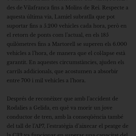
des de Vilafranca fins a Molins de Rei. Respecte a
aquesta última via, Lamiel subratlla que pot
suportar fins a 5.200 vehicles cada hora, però en
el retorn de ponts com l’actual, en els 185
quilòmetres fins a Martorell se superen els 6.000
vehicles a l’hora, de manera que el col·lapse està
garantit. En aquestes circumstàncies, ajuden els
carrils addicionals, que acostumen a absorbir
entre 700 i mil vehicles a l’hora.
Després de reconèixer que amb l’accident de
Rodalies a Gelida, en què va morir un jove
conductor de tren, amb la conseqüència també
del tall de l’AP7, l’estratègia d’aixecar el peatge de
la C32 va funcionar en superar una capacitat del