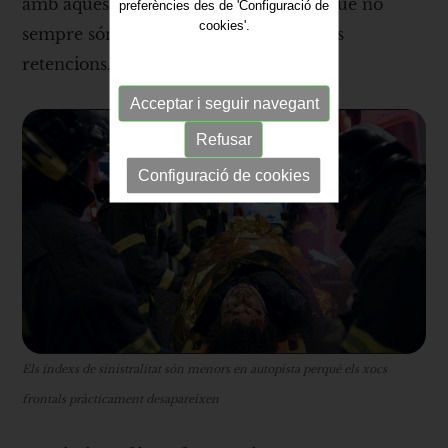
amb aquests vehicles implicats i, tot i que no
preferències des de 'Configuració de
cookies'.
sempre són greus, sí que generen grans
retencions.
Acceptar i seguir navegant
Refusar
Configuració de cookies
Els índexs de sinistralitat són menors en autopista perquè els xocs
frontals pràcticament desapareixen