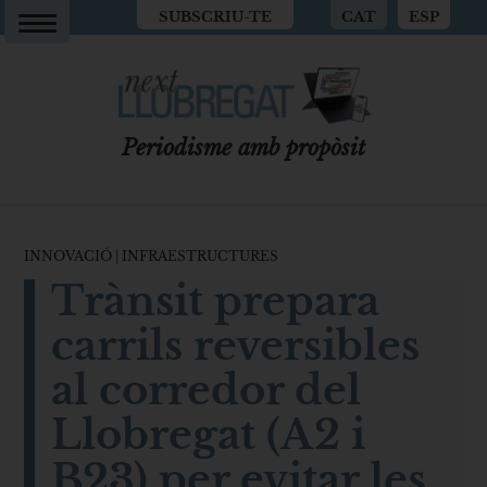
SUBSCRIU-TE
CAT
ESP
Periodisme amb propòsit
INNOVACIÓ
|
INFRAESTRUCTURES
Trànsit prepara
carrils reversibles
al corredor del
Llobregat (A2 i
B23) per evitar les