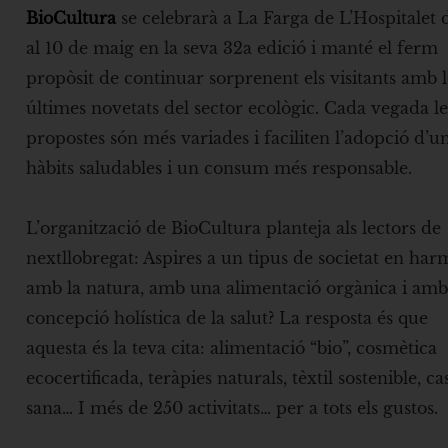
BioCultura
se celebrarà a La Farga de L’Hospitalet d
al 10 de maig en la seva 32a edició i manté el ferm
propòsit de continuar sorprenent els visitants amb l
últimes novetats del sector ecològic. Cada vegada le
propostes són més variades i faciliten l’adopció d’u
hàbits saludables i un consum més responsable.
L’organització de BioCultura planteja als lectors de
nextllobregat: Aspires a un tipus de societat en ha
amb la natura, amb una alimentació orgànica i am
concepció holística de la salut? La resposta és que
aquesta és la teva cita: alimentació “bio”, cosmètica
ecocertificada, teràpies naturals, tèxtil sostenible, ca
sana… I més de 250 activitats… per a tots els gustos.