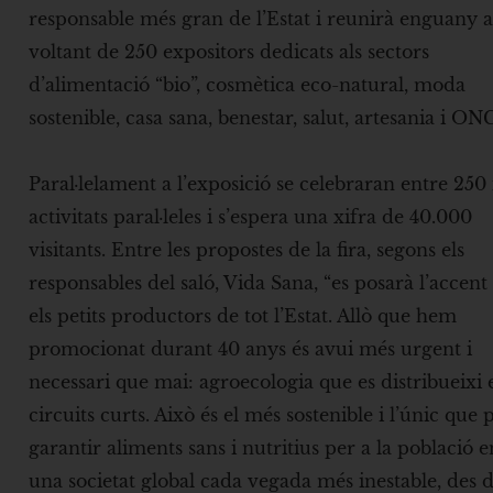
responsable més gran de l’Estat i reunirà enguany a
voltant de 250 expositors dedicats als sectors
d’alimentació “bio”, cosmètica eco-natural, moda
sostenible, casa sana, benestar, salut, artesania i ONG
Paral·lelament a l’exposició se celebraran entre 250
activitats paral·leles i s’espera una xifra de 40.000
visitants. Entre les propostes de la fira, segons els
responsables del saló, Vida Sana, “es posarà l’accent
els petits productors de tot l’Estat. Allò que hem
promocionat durant 40 anys és avui més urgent i
necessari que mai: agroecologia que es distribueixi 
circuits curts. Això és el més sostenible i l’únic que 
garantir aliments sans i nutritius per a la població e
una societat global cada vegada més inestable, des d