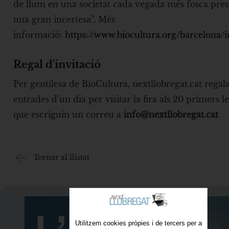
de llum en una societat cada vegada més fosca pres
una gran incertesa”. Més
informació:
https://www.biocultura.org/barcelona/
Regal d'invitació
Per gentilesa de BioCultura, nextllobregat.cat regal
entrades d’un dia per visitar la fira als 20 primers l
que escriguin un correu a
info@nextllobregat.cat
Tornar al llistat
Utilitzem cookies pròpies i de tercers per a