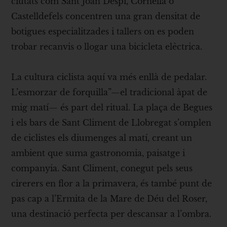
ciutats com Sant Joan Despí, Cornellà o
Castelldefels concentren una gran densitat de
botigues especialitzades i tallers on es poden
trobar recanvis o llogar una bicicleta elèctrica.
La cultura ciclista aquí va més enllà de pedalar.
L’esmorzar de forquilla”—el tradicional àpat de
mig matí— és part del ritual. La plaça de Begues
i els bars de Sant Climent de Llobregat s’omplen
de ciclistes els diumenges al matí, creant un
ambient que suma gastronomia, paisatge i
companyia. Sant Climent, conegut pels seus
cirerers en flor a la primavera, és també punt de
pas cap a l’Ermita de la Mare de Déu del Roser,
una destinació perfecta per descansar a l’ombra.