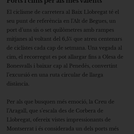
Ports i cims per als més valents
El ciclisme de carretera al Baix Llobregat té el
seu punt de referència en l’Alt de Begues, un
port d’uns sis o set quilòmetres amb rampes
mitjanes al voltant del 6,5% que atreu centenars
de ciclistes cada cap de setmana. Una vegada al
cim, el recorregut es pot allargar fins a Olesa de
Bonesvalls i baixar cap al Penedès, convertint
l’excursió en una ruta circular de llarga
distància.
Per als que busquen més emoció, la Creu de
l’Aragall, que s’escala des de Corbera de
Llobregat, ofereix vistes impressionants de
Montserrat i és considerada un dels ports més