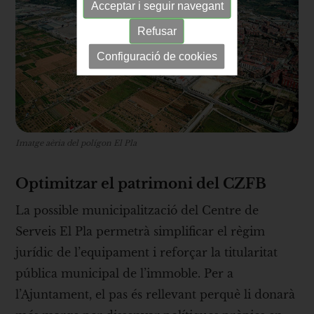
Acceptar i seguir navegant
Refusar
Configuració de cookies
Imatge aèria del polígon El Pla
Optimitzar el patrimoni del CZFB
La possible municipalització del Centre de
Serveis El Pla permetrà simplificar el règim
jurídic de l’equipament i reforçar la titularitat
pública municipal de l’immoble. Per a
l’Ajuntament, el pas és rellevant perquè li donarà