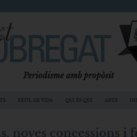
Periodisme amb propòsit
TS
ESTIL DE VIDA
QUI ÉS QUI
ARTS
IN
s, noves concessions i f