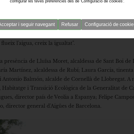
configurar les teves preferències des de 'Configuració de cookies'.
 com la multinacional propietària Veolia, obre les sev
amació especial plena d’activitats que fusionen la me
Acceptar i seguir navegant
Refusar
Configuració de cookie
iental. La programació ha arrancat divendres amb un acte 
als la companyia treballa i col·labora, amb parlaments e
ueix l'aigua, creix la igualtat".
a presència de Lluïsa Moret, alcaldessa de Sant Boi de 
ía Martínez, alcaldessa de Rubí; Laura Garcia, tinenta 
 i Antonio Balmón, alcalde de Cornellà de Llobregat. A 
i, Habitatge i Transició Ecològica de la Generalitat de C
gues, director país de Veolia a Espanya; Felipe Campos
o, director general d'Aigües de Barcelona.