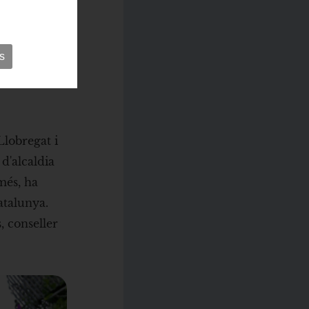
es portes
mòria
s
dirigit a la
n línia amb
Llobregat i
d'alcaldia
més, ha
atalunya.
, conseller