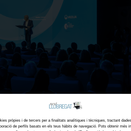
kies pròpies i de tercers per a finalitats analítiques i tècniques, tractant dad
 a les associacions locals
aboració de perfils basats en els teus hàbits de navegació. Pots obtenir més i