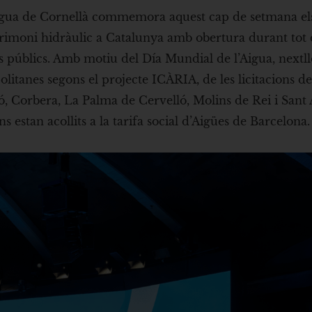
igua de Cornellà commemora aquest cap de setmana el
rimoni hidràulic a Catalunya amb obertura durant tot d
ls públics. Amb motiu del Día Mundial de l’Aigua, nextll
itanes segons el projecte ICÀRIA, de les licitacions de
ló, Corbera, La Palma de Cervelló, Molins de Rei i San
 estan acollits a la tarifa social d’Aigües de Barcelona.