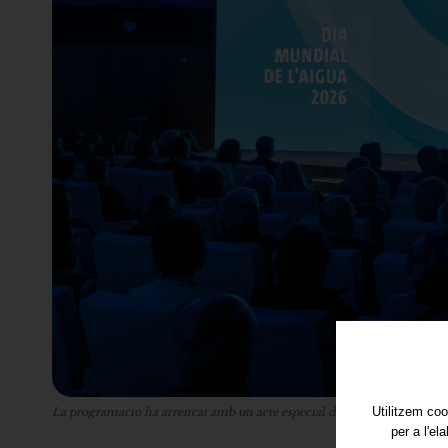
Utilitzem coo
La programació ha arrencat amb un acte especial dirigit a la ciutadania i
per a l'el