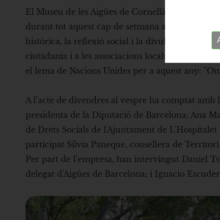
El Museu de les Aigües de Cornellà, ara anomenat
durant tot aquest cap de setmana amb una progr
històrica, la reflexió social i la divulgació amb
ciutadania i a les associacions locals amb les qu
el lema de Nacions Unides per a aquest any: "On fl
A l’acte de divendres al vespre ha comptat amb l
presidenta de la Diputació de Barcelona; Ana Mar
de Drets Socials de l'Ajuntament de L'Hospitalet
participat Sílvia Paneque, consellera de Territor
Per part de l’empresa, han intervingut Daniel Tu
delegat d'Aigües de Barcelona; i Ignacio Escuder