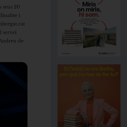
s seus 20
issabte i
obregat.cat
l servei
t Andreu de