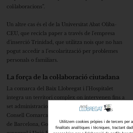
col·laboracions”.
Un altre cas és el de la Universitat Abat Oliba-
CEU, que recicla paper a través de l'empresa
d'inserció Trinidad, que utilitza nois que no han
pogut accedir a l’escolarització per problemes
personals o familiars.
La força de la col·laboració ciutadana
La comarca del Baix Llobregat i l’Hospitalet
integra un territori complex on intervenen fins a
set administracions públiques: Ajuntaments,
Consell Comarcal, Àrea Metropolitana, Diputació
Utilitzem cookies pròpies i de tercers per a
de Barcelona, Govern de la Generalitat, Estat
finalitats analítiques i tècniques, tractant da