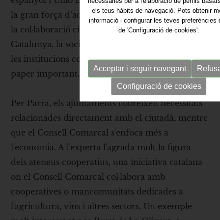
espanyol i Unió Europea. Carmen Parra valores
necessàries per a l'elaboració de perfils basat
els teus hàbits de navegació. Pots obtenir 
la gran força d’aquesta zona, i de tot Espanya, és
informació i configurar les teves preferències
la col·laboració ciutadana. L’experta afirma que a
de 'Configuració de cookies'.
Catalunya, la societat civil és molt potent, i que
les institucions com l'Església també hi juguen un
Acceptar i seguir navegant
Refus
paper important.
Configuració de cookies
Per Parra, els ajuntaments cobreixen necessitats
relacionades directament amb el ciutadà, mentre
que el Consell Comarcal s'enfoca més a
l'economia. A l’experta l'agrada molt la figura
dels ateneus cooperatius, una iniciativa catalana
on el Consell Comarcal col·labora amb
cooperatives o mancomunitats dedicades a
l'agricultura, vins i altres sectors. Un exemple