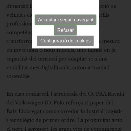
dimensió laboral i formativa. La producció de
vehicles elèctrics obliga a actualitzar perfils
Acceptar i seguir navegant
professionals, processos industrials i
Refusar
competències tècniques. Per això, la
Configuració de cookies
transformació de la planta no només es mesura
en inversions o nous models, sinó també en la
capacitat del territori per adaptar-se a una
mobilitat més digitalitzada, automatitzada i
sostenible.
En clau comarcal, l’arrencada del CUPRA Raval i
del Volkswagen ID. Polo reforça el paper del
Baix Llobregat como corredor industrial, logístic
i tecnològic de primer ordre. La proximitat amb
el port, l’aeroport, les grans vies de comunicació