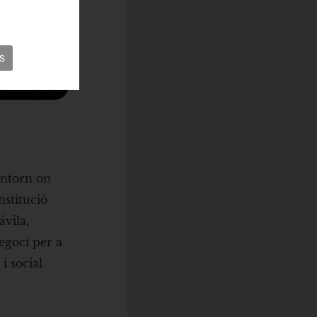
s
 entorn on
nstitució
ávila,
egoci per a
i social