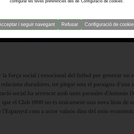
configurar les teves preferències des de 'Configuració de cookies'.
Acceptar i seguir navegant
Refusar
Configuració de cookie
ar la força social i emocional del futbol per generar un
 relacions duradores, tot plegat sota el paraigua d’una i
tació social ha arrencat amb unes paraules d’Antonio D
t que el Club 1900 no és únicament una nova línia de n
de l’Espanyol com a actor valuós dins del món econòmic 