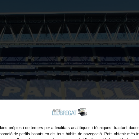
kies pròpies i de tercers per a finalitats analítiques i tècniques, tractant dad
aboració de perfils basats en els teus hàbits de navegació. Pots obtenir més i