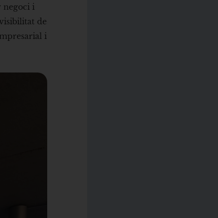
 negoci i
isibilitat de
mpresarial i