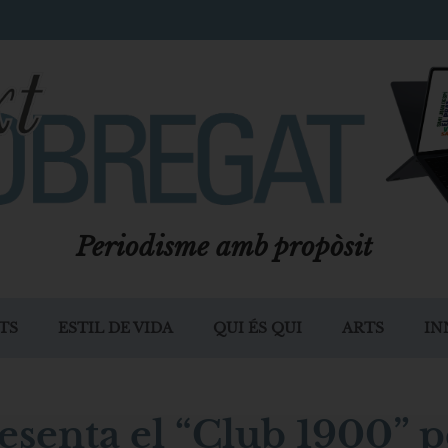
Periodisme amb propòsit
TS
ESTIL DE VIDA
QUI ÉS QUI
ARTS
IN
senta el “Club 1900” p