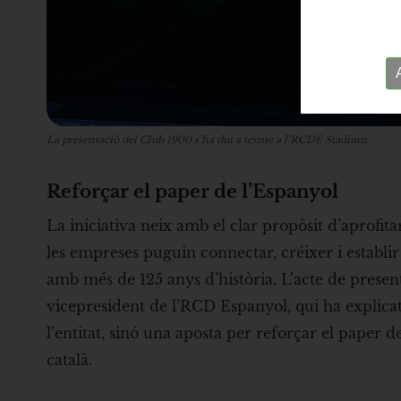
La presentació del Club 1900 s’ha dut a terme a l’RCDE Stadium
Reforçar el paper de l’Espanyol
La iniciativa neix amb el clar propòsit d’aprofit
les empreses puguin connectar, créixer i establir
amb més de 125 anys d’història. L’acte de presen
vicepresident de l’RCD Espanyol, qui ha explica
l’entitat, sinó una aposta per reforçar el paper 
català.