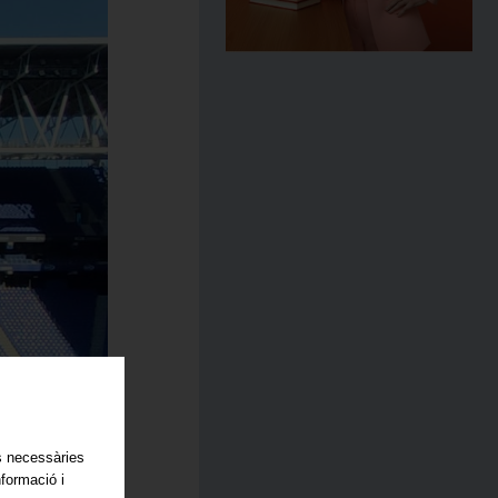
es necessàries
nformació i