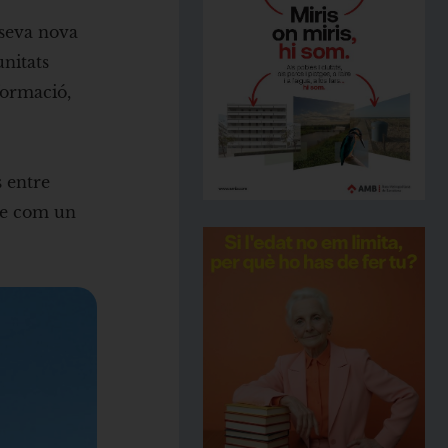
 seva nova
unitats
formació,
s entre
-se com un