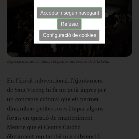
Acceptar i seguir navegant
Refusar
Configuració de cookies
Espectacle musical durant el primer aniversari de L´Eskella
En l’àmbit subvencional, l’Ajuntament
de Sant Vicenç hi fa un petit ingrés per
un concepte cultural que els permet
dinamitzar petites coses i tapar alguns
forats en qüestió de manteniment.
Mentre que el Centre Catòlic
òbviament rep també una subvenció