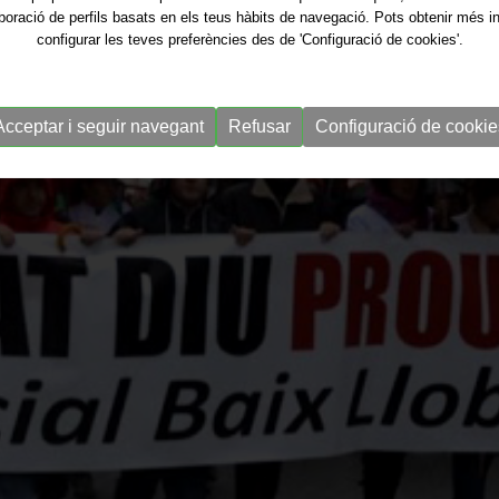
aboració de perfils basats en els teus hàbits de navegació. Pots obtenir més i
configurar les teves preferències des de 'Configuració de cookies'.
Acceptar i seguir navegant
Refusar
Configuració de cookie