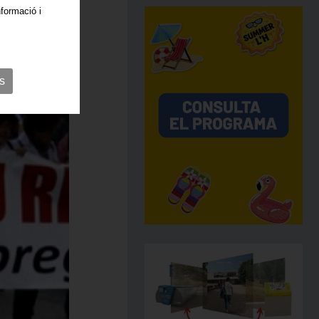
nformació i
s