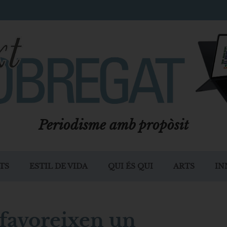
Periodisme amb propòsit
TS
ESTIL DE VIDA
QUI ÉS QUI
ARTS
IN
afavoreixen un