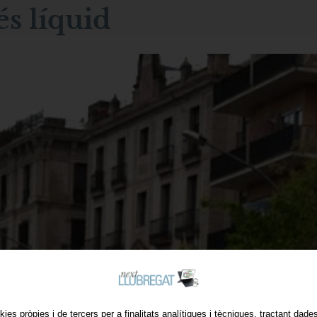
s líquid
kies pròpies i de tercers per a finalitats analítiques i tècniques, tractant dad