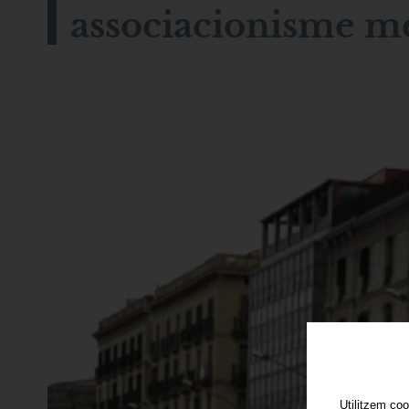
associacionisme mé
Utilitzem coo