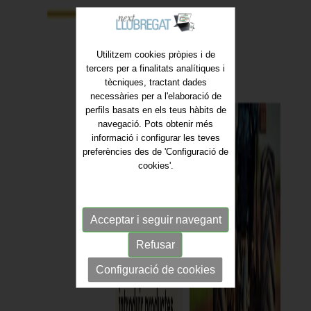
Utilitzem cookies pròpies i de
tercers per a finalitats analítiques i
tècniques, tractant dades
necessàries per a l'elaboració de
perfils basats en els teus hàbits de
navegació. Pots obtenir més
informació i configurar les teves
preferències des de 'Configuració de
cookies'.
Acceptar i seguir navegant
Refusar
Configuració de cookies