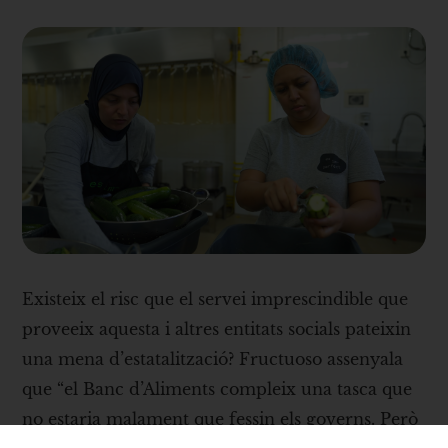
Existeix el risc que el servei imprescindible que
proveeix aquesta i altres entitats socials pateixin
una mena d’estatalització? Fructuoso assenyala
que “el Banc d’Aliments compleix una tasca que
no estaria malament que fessin els governs. Però