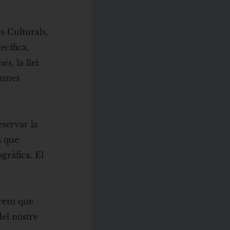
s Culturals,
ecífica,
s, la llei
ismes
servar la
s que
gràfica. El
urem que
del nostre