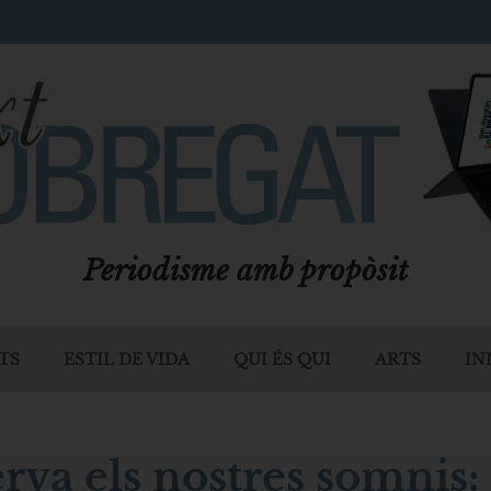
Periodisme amb propòsit
TS
ESTIL DE VIDA
QUI ÉS QUI
ARTS
IN
rva els nostres somnis: