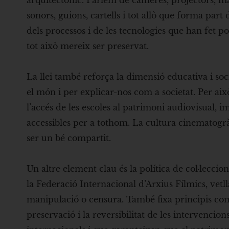
arquitectònic. Parlem de càmeres, projectors, maq
sonors, guions, cartells i tot allò que forma part
dels processos i de les tecnologies que han fet po
tot això mereix ser preservat.
La llei també reforça la dimensió educativa i so
el món i per explicar-nos com a societat. Per ai
l’accés de les escoles al patrimoni audiovisual, i
accessibles per a tothom. La cultura cinematogràf
ser un bé compartit.
Un altre element clau és la política de col·leccion
la Federació Internacional d’Arxius Fílmics, vetlla
manipulació o censura. També fixa principis com 
preservació i la reversibilitat de les intervencion