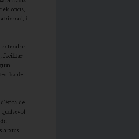
gistraments
els oficis,
patrimoni, i
r entendre
 facilitar
iguin
tes: ha de
 d’ètica de
e qualsevol
 de
s arxius