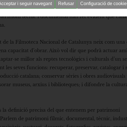
Acceptar i seguir navegant
Refusar
Configuració de cookie
a digitalització, la fragilitat dels formats, la prolife
 patrimoni tècnic i documental han fet evident que cali
ma.
tut de la Filmoteca Nacional de Catalunya neix com una 
lena capacitat d’obrar. Això vol dir que podrà actuar a
ptar-se millor als reptes tecnològics i culturals d’un s
t les seves funcions: recuperar, preservar, catalogar i 
ducció catalana; conservar sèries i obres audiovisuals
sorar museus, arxius i biblioteques; i difondre la cultur
és la definició precisa del que entenem per patrimoni
Parlem de patrimoni fílmic, documental, tècnic, industr