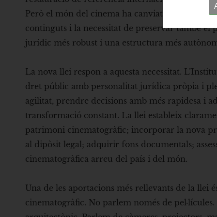
Però el món del cinema ha canviat profundament: l
continguts i la necessitat de preservar també el
jurídic més robust i una estructura més autòno
La nova llei respon a aquesta necessitat. L’Insti
dret públic amb personalitat jurídica pròpia i p
agilitat, prendre decisions amb més rapidesa i ada
transformació constant. La llei estableix claramen
patrimoni cinematogràfic; incorporar la nova pro
al dipòsit legal; adquirir fons documentals; asses
cinematogràfica arreu del país i del món.
Una de les aportacions més rellevants de la llei 
cinematogràfic. No parlem només de pel·lícules. 