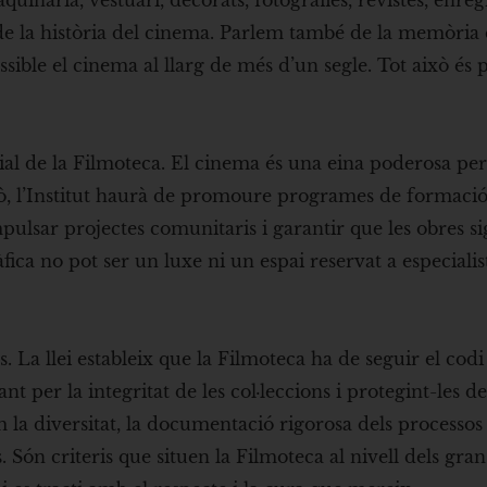
uinària, vestuari, decorats, fotografies, revistes, enre
 de la història del cinema. Parlem també de la memòria d
ssible el cinema al llarg de més d’un segle. Tot això és 
cial de la Filmoteca. El cinema és una eina poderosa pe
xò, l’Institut haurà de promoure programes de formació,
mpulsar projectes comunitaris i garantir que les obres s
ica no pot ser un luxe ni un espai reservat a especialis
s. La llei estableix que la Filmoteca ha de seguir el codi
nt per la integritat de les col·leccions i protegint-les d
la diversitat, la documentació rigorosa dels processos
s. Són criteris que situen la Filmoteca al nivell dels gran