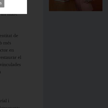
s
ració de nous
a un marc
entitat de
mb més
ector en
restaurar el
 vinculades
a
ial i