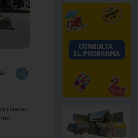
ix
im consens:
ntra.