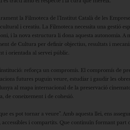
 es tracti amb el respecte i la cura que mereix.
arament la Filmoteca de l’Institut Català de les Emprese
cultural i creatiu. La Filmoteca necessita una gestió esp
oni, i la nova estructura li dona aquesta autonomia. A mé
t de Cultura per definir objectius, resultats i mecan
t i orientada al servei públic.
a institució: reforça un compromís. El compromís de pre
acions futures puguin veure, estudiar i gaudir les obre
unya al mapa internacional de la preservació cinemato
a, de coneixement i de cohesió.
que es pot tornar a veure”. Amb aquesta llei, ens asseg
 accessibles i compartits. Que continuïn formant part 