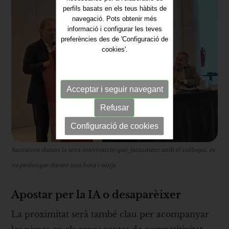
perfils basats en els teus hàbits de
navegació. Pots obtenir més
informació i configurar les teves
preferències des de 'Configuració de
cookies'.
Acceptar i seguir navegant
Refusar
Configuració de cookies
Santacreu durant la seva intervenció que, juntament amb el col·loqui, es
va prolongar durant una hora i mitja
Apostar per la IA o desaparèixer
La proximitat serà també clau per acompanyar