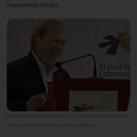
empresarials del país.
Santacreu durant la seva intervenció, en la qual ha anunciat els canvis i
el reforç de la Cambra de Comerç al Baix Llobregat