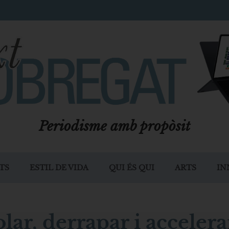
Periodisme amb propòsit
TS
ESTIL DE VIDA
QUI ÉS QUI
ARTS
IN
lar, derrapar i accelera