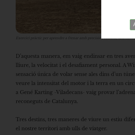
Exercici pràctic per aprendre a frenar amb precisió i control, una habilita
D’aquesta manera, em vaig endinsar en tres avent
lliure, la velocitat i el desafiament personal. A
sensació única de volar sense ales dins d’un tú
veure la intensitat del motor i la terra en un cir
a Gené Karting -Viladecans- vaig provar l’adrena
reconeguts de Catalunya.
Tres destins, tres maneres de viure un estiu dif
el nostre territori amb ulls de viatger.