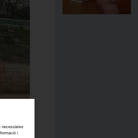
es necessàries
nformació i