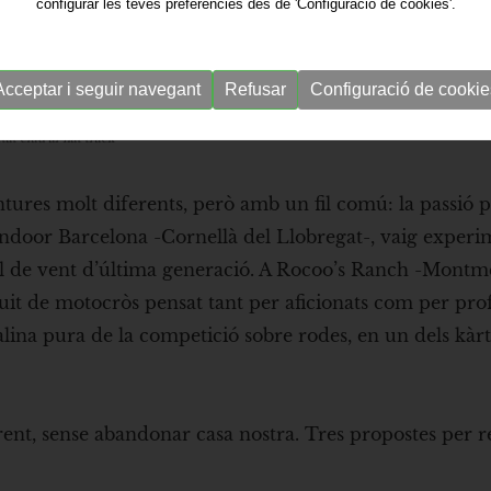
configurar les teves preferències des de 'Configuració de cookies'.
Acceptar i seguir navegant
Refusar
Configuració de cookie
t clau al flat track
ures molt diferents, però amb un fil comú: la passió pe
 Windoor Barcelona -Cornellà del Llobregat-, vaig experi
nel de vent d’última generació. A Rocoo’s Ranch -Montm
cuit de motocròs pensat tant per aficionats com per prof
lina pura de la competició sobre rodes, en un dels kàr
erent, sense abandonar casa nostra. Tres propostes per 