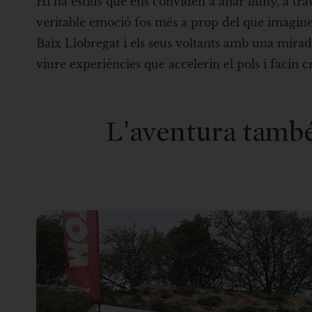
Hi ha estius que ens conviden a anar lluny, a trav
veritable emoció fos més a prop del que imagine
Baix Llobregat i els seus voltants amb una mira
viure experiències que accelerin el pols i facin c
L’aventura també