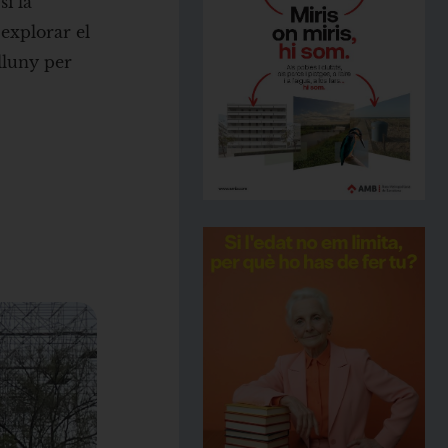
si la
explorar el
lluny per