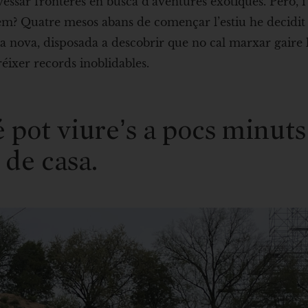
essar fronteres en busca d’aventures exòtiques. Però, i 
m? Quatre mesos abans de començar l’estiu he decidit 
da nova, disposada a descobrir que no cal marxar gaire 
réixer records inoblidables.
 pot viure’s a pocs minuts
de casa.