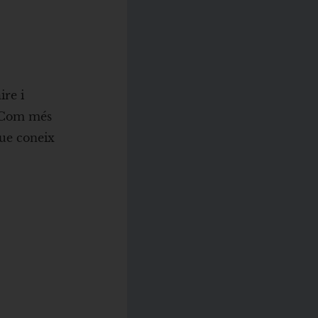
ire i
. “Com més
que coneix
e