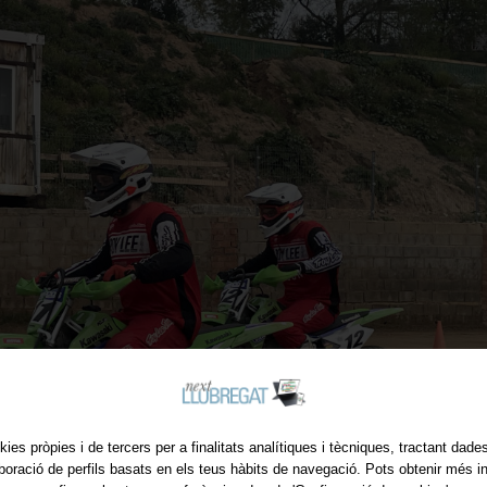
kies pròpies i de tercers per a finalitats analítiques i tècniques, tractant dad
aboració de perfils basats en els teus hàbits de navegació. Pots obtenir més i