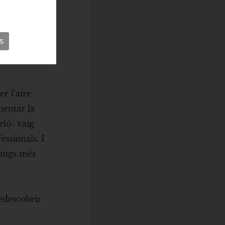
s
r l’aire
mentar la
eló- vaig
essionals. I
tings més
redescobrir