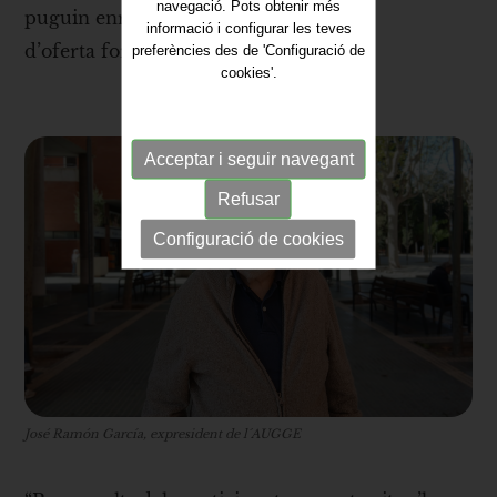
navegació. Pots obtenir més
puguin enriquir la seva programació
informació i configurar les teves
d’oferta formativa.
preferències des de 'Configuració de
cookies'.
Acceptar i seguir navegant
Refusar
Configuració de cookies
José Ramón García, expresident de l´AUGGE