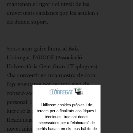
mantenen el rigor i el nivell de les
universitats catalanes que les acullen i
els donen suport.
Sense anar gaire lluny, al Baix
Llobregat, l’AUGGE (Associació
Universitària Gent Gran d’Esplugues),
s’ha convertit en una mostra de com
l’aprenentatge pot ser una eina de
cohesió social i de creixement
personal. L'associació sense ànim de
Utilitzem cookies pròpies i de
lucre té la seva seu a l'auditori de la
tercers per a finalitats analítiques i
tècniques, tractant dades
Residència La Mallola i està oberta a
necessàries per a l'elaboració de
noves iniciatives o suggeriments que
perfils basats en els teus hàbits de