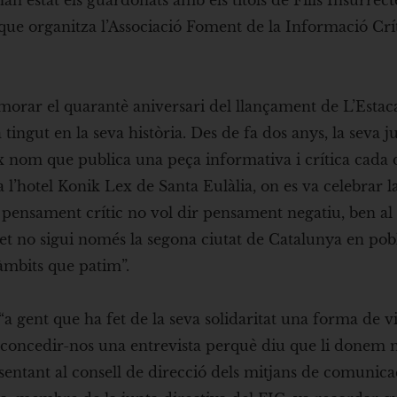
han estat els guardonats amb els títols de Fills Insurrect
 que organitza l’Associació Foment de la Informació Crí
morar el quarantè aniversari del llançament de L’Estac
tingut en la seva història. Des de fa dos anys, la seva j
x nom que publica una peça informativa i crítica cada d
 a l’hotel Konik Lex de Santa Eulàlia, on es va celebrar l
 pensament crític no vol dir pensament negatiu, ben al 
et no sigui només la segona ciutat de Catalunya en pob
 àmbits que patim”.
“a gent que ha fet de la seva solidaritat una forma de vi
 concedir-nos una entrevista perquè diu que li donem 
entant al consell de direcció dels mitjans de comunica