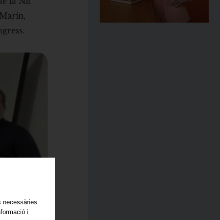
ue la Nit
 Marín,
ngress.
es necessàries
nformació i