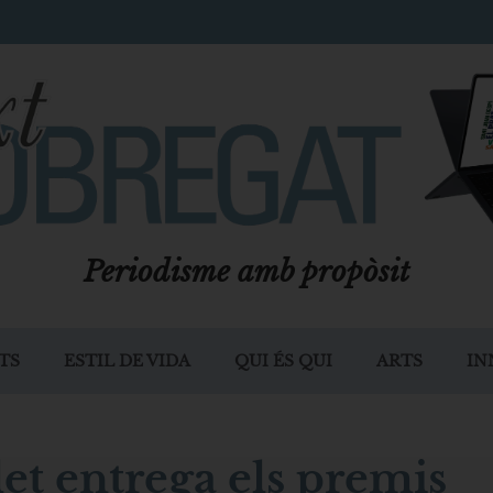
Periodisme amb propòsit
TS
ESTIL DE VIDA
QUI ÉS QUI
ARTS
IN
let entrega els premis