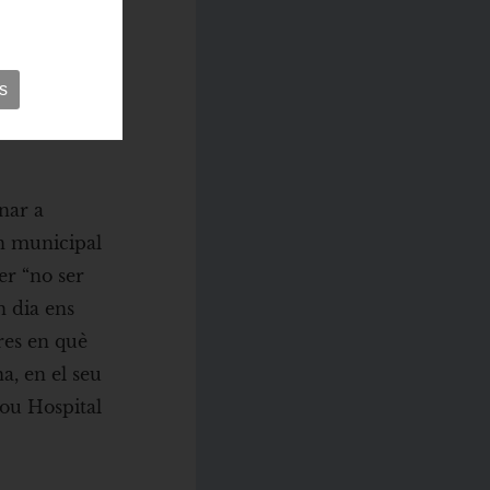
s
rnar a
rn municipal
er “no ser
n dia ens
res en què
a, en el seu
nou Hospital