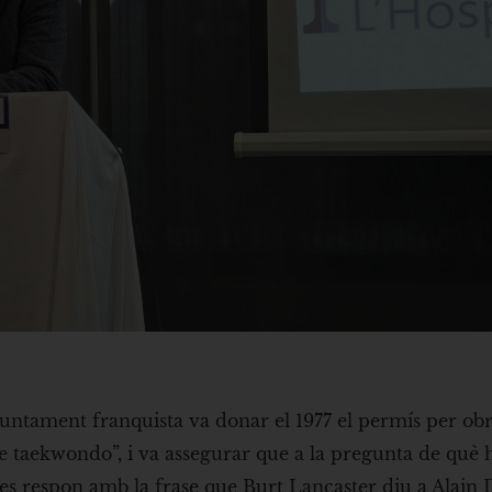
untament franquista va donar el 1977 el permís per obri
e taekwondo”, i va assegurar que a la pregunta de què 
, es respon amb la frase que Burt Lancaster diu a Alain 