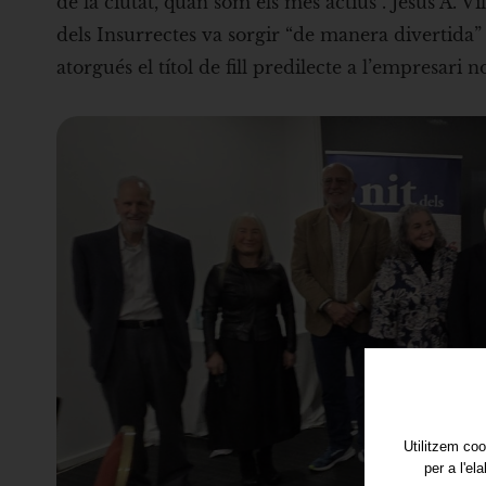
de la ciutat, quan som els més actius”. Jesús A. V
dels Insurrectes va sorgir “de manera divertida” 
atorgués el títol de fill predilecte a l’empres
Utilitzem coo
per a l'el