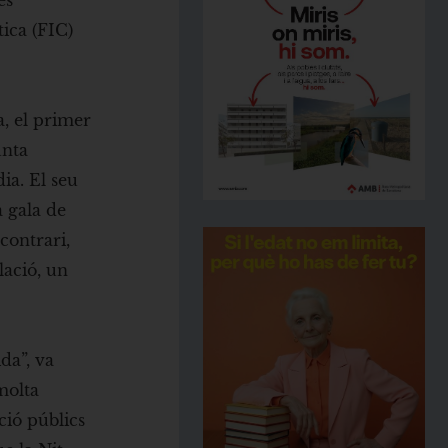
es
tica (FIC)
a, el primer
unta
ia. El seu
a gala de
contrari,
lació, un
da”, va
molta
ció públics