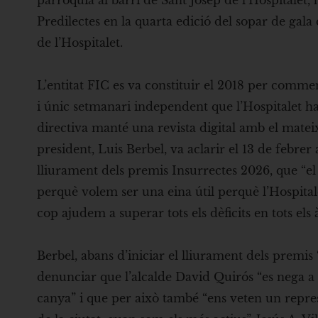
parròquia al barri de Sant Josep de l’Hospitalet, 
Predilectes en la quarta edició del sopar de gala
de l’Hospitalet.
L’entitat FIC es va constituir el 2018 per comme
i únic setmanari independent que l’Hospitalet ha 
directiva manté una revista digital amb el matei
president, Luis Berbel, va aclarir el 13 de febrer
lliurament dels premis Insurrectes 2026, que “el
perquè volem ser una eina útil perquè l’Hospital
cop ajudem a superar tots els dèficits en tots els
Berbel, abans d’iniciar el lliurament dels premis 
denunciar que l’alcalde David Quirós “es nega a
canya” i que per això també “ens veten un repres