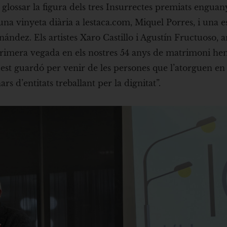
 glossar la figura dels tres Insurrectes premiats engua
una vinyeta diària a lestaca.com, Miquel Porres, i una e
ández. Els artistes Xaro Castillo i Agustín Fructuoso, a
 primera vegada en els nostres 54 anys de matrimoni h
est guardó per venir de les persones que l’atorguen en
s d’entitats treballant per la dignitat”.