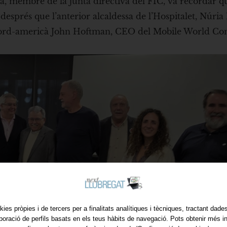
ila, membre de la junta directiva del FIC, va recordar q
després que l’anterior alcaldessa de l’Hospitalet, Núria
ari nord-americà John Hoftman, CEO del Mobile World Co
kies pròpies i de tercers per a finalitats analítiques i tècniques, tractant dad
aboració de perfils basats en els teus hàbits de navegació. Pots obtenir més i