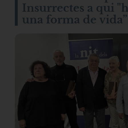
Insurrectes a qui "h
una forma de vida”