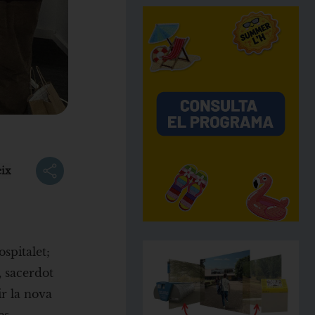
ix
ospitalet;
, sacerdot
ir la nova