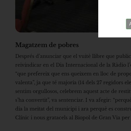
Magatzem de pobres
Després d’anunciar que el vuitè llibre que public
reivindicar en el Dia Internacional de la Ràdio l
“que prefereix que ens queixem en lloc de propos
valenta”, ja que té majoria (14 dels 27 regidors el
sentim orgullosos, celebrem aquest acte de rest
s’ha convertit”, va sentenciar. I va afegir: “per
dia la meitat del municipi i ara perquè es constr
Clínic i nous gratacels al Biopol de Gran Via pe