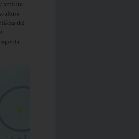
ny amb un
scultura
rtífexs del
em
 aquesta