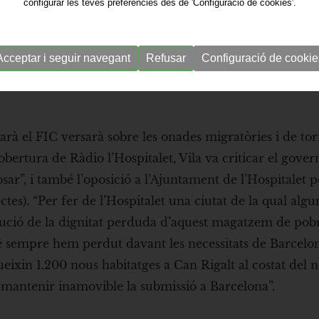
configurar les teves preferències des de 'Configuració de cookies'.
Acceptar i seguir navegant
Refusar
Configuració de cookie
arà el FIC versarà sobre les onades migratòries i de to
’obertura de Ràdio l’Hospitalet, Vila va criticar el gove
ar”, i també l’oposició a l’Ajuntament de l’Hospitalet p
ectes). “Per fer de l’Hospitalet una ciutat de la qual algu
itució de la dignitat perduda d’aquest magatzem de pob
què sempre hem perdut davant les necessitats de Barcelon
ueixin 1.200 nous habitatges a Can Rigalt al costat del 
r mantenir inamovible la submissió a Barcelona”.