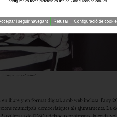
configurar les teves preferències des de 'Configuració de cookies'.
Acceptar i seguir navegant
Refusar
Configuració de cookie
minista, a més del veïnal
da en llibre y en format digital, amb web inclosa, l’any 
ccions municipals democràtiques als ajuntaments. La d
txillerat i de l’ESO i dels seus professors, la crida vol