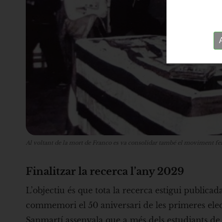
Al voltant de la mort de Franco es va consolidar també el moviment fe
Finalitzar la recerca l’any 2029
L’objectiu és que tota la recerca estigui publica
commemori el 50 aniversari de les primeres ele
Sanmartí assenyala que a més dels estudiants de Ba