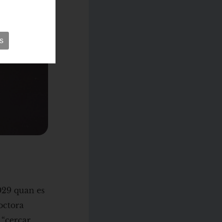
s
2029 quan es
octora
 “cercar