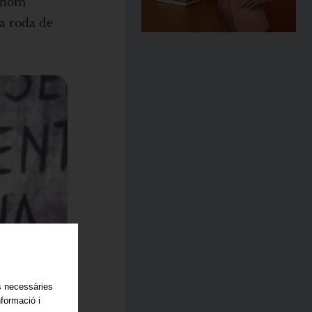
othom
na roda de
es necessàries
nformació i