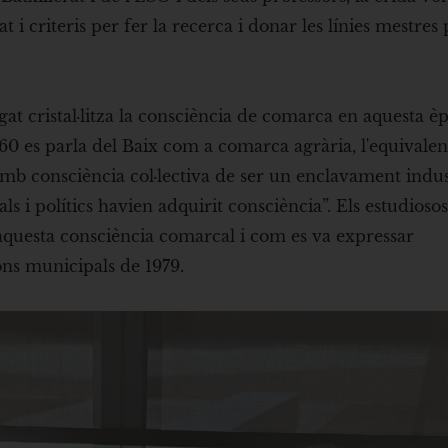
i criteris per fer la recerca i donar les línies mestres 
gat cristal·litza la consciència de comarca en aquesta è
960 es parla del Baix com a comarca agrària, l'equivalen
 amb consciència col·lectiva de ser un enclavament indus
s i polítics havien adquirit consciència”. Els estudioso
aquesta consciència comarcal i com es va expressar
ons municipals de 1979.