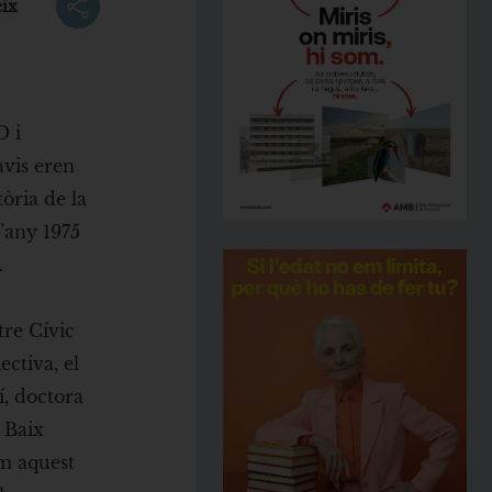
ix
O i
avis eren
tòria de la
’any 1975
.
tre Cívic
ectiva, el
í, doctora
l Baix
om aquest