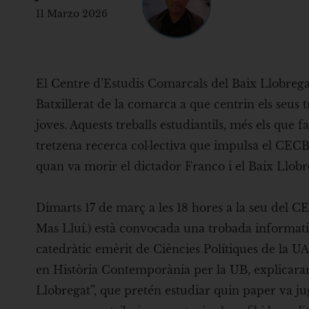
11 Marzo 2026
El Centre d’Estudis Comarcals del Baix Llobrega
Batxillerat de la comarca a que centrin els seus t
joves. Aquests treballs estudiantils, més els que 
tretzena recerca col·lectiva que impulsa el CEC
quan va morir el dictador Franco i el Baix Llobre
Dimarts 17 de març a les 18 hores a la seu del CE
Mas Lluí.) està convocada una trobada informativa 
catedràtic emèrit de Ciències Polítiques de la U
en Història Contemporània per la UB, explicaran e
Llobregat”, que pretén estudiar quin paper va j