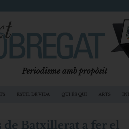
Periodisme amb propòsit
TS
ESTIL DE VIDA
QUI ÉS QUI
ARTS
IN
 de Batxillerat a fer el