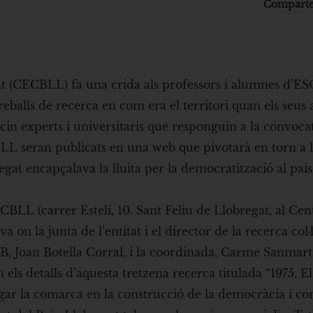
Comparte
t (CECBLL) fa una crida als professors i alumnes d’ES
reballs de recerca en com era el territori quan els seus 
facin experts i universitaris que responguin a la convoca
BLL seran publicats en una web que pivotarà en torn a l
gat encapçalava la lluita per la democratització al país
CBLL (carrer Estelí, 10. Sant Feliu de Llobregat, al Cen
on la junta de l’entitat i el director de la recerca col·l
AB, Joan Botella Corral, i la coordinada, Carme Sanmart
ls detalls d’aquesta tretzena recerca titulada “1975. E
ugar la comarca en la construcció de la democràcia i c