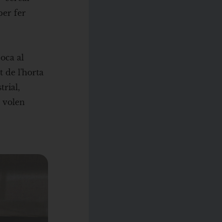
per fer
poca al
t de l'horta
trial,
s volen