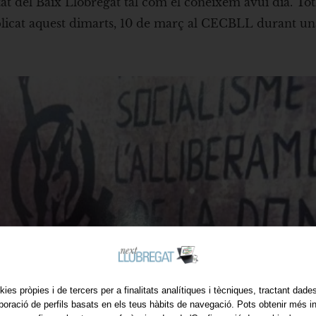
alitat del Baix Llobregat tal com el coneixem avui dia. T
explicat aquest dimarts, 10 de març al CECBLL durant u
kies pròpies i de tercers per a finalitats analítiques i tècniques, tractant dad
aboració de perfils basats en els teus hàbits de navegació. Pots obtenir més i