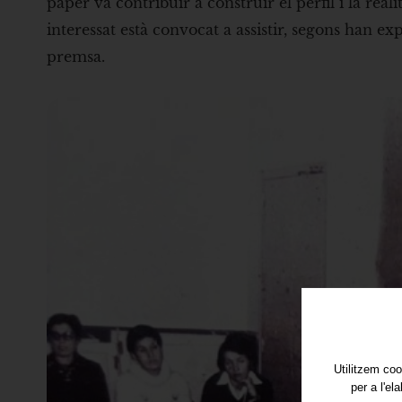
paper va contribuir a construir el perfil i la re
interessat està convocat a assistir, segons han 
premsa.
Utilitzem coo
per a l'el