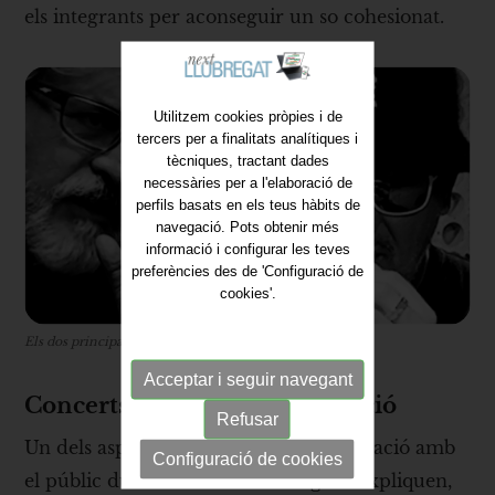
els integrants per aconseguir un so cohesionat.
Utilitzem cookies pròpies i de
tercers per a finalitats analítiques i
tècniques, tractant dades
necessàries per a l'elaboració de
perfils basats en els teus hàbits de
navegació. Pots obtenir més
informació i configurar les teves
preferències des de 'Configuració de
cookies'.
Els dos principals integrants de Territorio Indie Rock
Acceptar i seguir navegant
Concerts que són una celebració
Refusar
Un dels aspectes més destacats és la relació amb
Configuració de cookies
el públic durant els concerts. Segons expliquen,