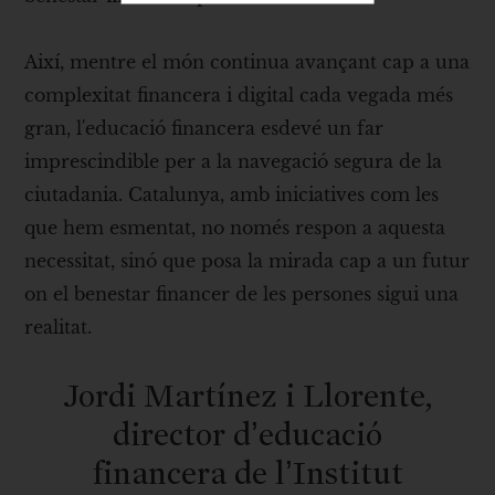
Així, mentre el món continua avançant cap a una
complexitat financera i digital cada vegada més
gran, l'educació financera esdevé un far
imprescindible per a la navegació segura de la
ciutadania. Catalunya, amb iniciatives com les
que hem esmentat, no només respon a aquesta
necessitat, sinó que posa la mirada cap a un futur
on el benestar financer de les persones sigui una
realitat.
Jordi Martínez i Llorente,
director d’educació
financera de l’Institut